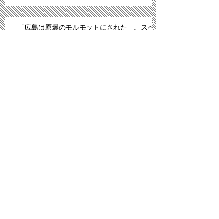
「広島は原爆のモルモットにされた」。スペ
イン紙報じる
プロ野球広島、背番号８６ずらり 平和への思
い、後世へ
「議員辞職ものだ」 武藤氏発言問題、自民
内からも批判
特集ワイド:「忘災」の原発列島 再稼働は未
来へ無責任 城南信金トップ退く、吉原毅理
事長に聞く