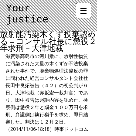
Your
justice
放射能汚染木くず投棄認め
る＝コンサル社長に懲役２
年求刑－大津地裁
滋賀県高島市の河川敷に、放射性物質
に汚染された大量の木くずが不法投棄
された事件で、廃棄物処理法違反の罪
に問われた経営コンサルタント会社社
長田中良拓被告（４２）の初公判が６
日、大津地裁（赤坂宏一裁判官）であ
り、田中被告は起訴内容を認めた。検
察側は懲役２年と罰金１００万円を求
刑、弁護側は執行猶予を求め、即日結
審した。判決は１２月２日。
（2014/11/06-18:18）時事ドットコム