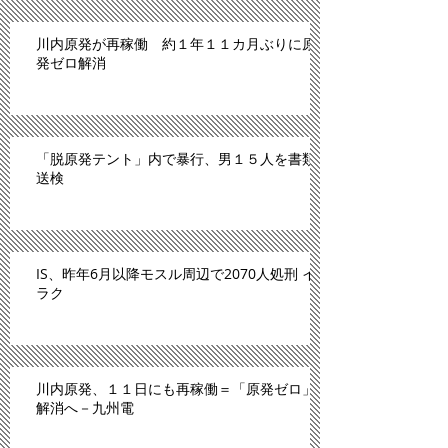
川内原発が再稼働 約１年１１カ月ぶりに原
発ゼロ解消
「脱原発テント」内で暴行、男１５人を書類
送検
IS、昨年6月以降モスル周辺で2070人処刑 イ
ラク
川内原発、１１日にも再稼働＝「原発ゼロ」
解消へ－九州電