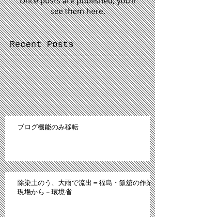
Once posts are published, you’ll
see them here.
Recent Posts
ブログ機能のみ移転
除染土のう、大雨で流出＝福島・飯舘の作業
現場から－環境省