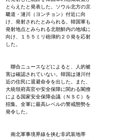
とらえたと発表した。ソウル北方の京
畿道・漣川（ヨンチョン）付近に向
け、発射されたとみられる。韓国軍も
発射地点とみられる北朝鮮内の地域に
向け、１５５ミリ砲弾約２０発を応射
した。
　聯合ニュースなどによると、人的被
害は確認されていない。韓国は漣川付
近の住民に退避命令を出した。また、
大統領府高官や安全保障に関わる閣僚
による国家安全保障会議（ＮＳＣ）を
招集。全軍に最高レベルの警戒態勢を
発令した。
　南北軍事境界線を挟む非武装地帯