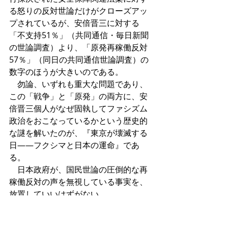
る怒りの反対世論だけがクローズアッ
プされているが、安倍晋三に対する
「不支持51％」（共同通信・毎日新聞
の世論調査）より、「原発再稼働反対
57％」（同日の共同通信世論調査）の
数字のほうが大きいのである。 
　勿論、いずれも重大な問題であり、
この「戦争」と「原発」の両方に、安
倍晋三個人がなぜ固執してファシズム
政治をおこなっているかという歴史的
な謎を解いたのが、『東京が壊滅する
日――フクシマと日本の運命』であ
る。 
　日本政府が、国民世論の圧倒的な再
稼働反対の声を無視している事実を、
放置していいはずがない。 
　政府がエネルギー基本計画で使った
言葉「ベースロード電源」とは、左の