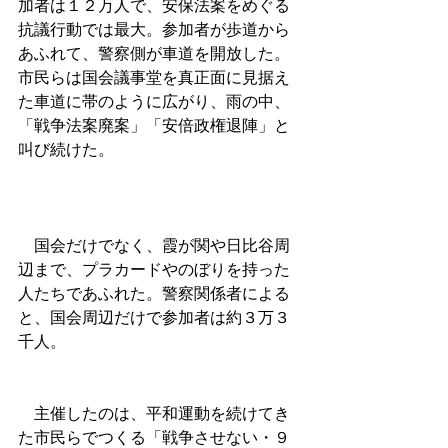
加者は１２万人で、安保法案をめぐる
抗議行動では最大。参加者が歩道から
あふれて、警察側が車道を開放した。
市民らは国会議事堂を真正面に見据え
た車道に帯のように広がり、雨の中、
「戦争法案廃案」「安倍政権退陣」と
叫び続けた。 
　国会だけでなく、霞が関や日比谷周
辺まで、プラカードやのぼりを持った
人たちであふれた。警察関係者による
と、国会周辺だけで参加者は約３万３
千人。
　主催したのは、平和運動を続けてき
た市民らでつくる「戦争させない・９