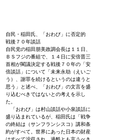
自民・稲田氏、「おわび」に否定的　
戦後７０年談話 
自民党の稲田朋美政調会長は１１日、
ＢＳフジの番組で、１４日に安倍晋三
首相が閣議決定する戦後７０年の「安
倍談話」について「未来永劫（えいご
う）、謝罪を続けるというのは違うと
思う」と述べ、「おわび」の文言を盛
り込むべきではないとの考えを示し
た。 
　「おわび」は村山談話や小泉談話に
盛り込まれているが、稲田氏は「戦争
の終結は（サンフランシスコ）講和条
約がすべて。世界にあった日本の財産
はすべて没収され、過酷とも言うべき