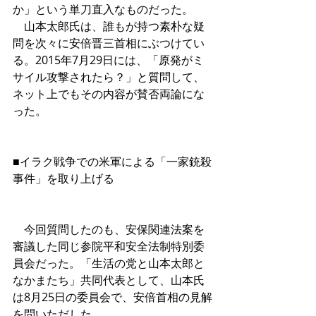
か」という単刀直入なものだった。 
　山本太郎氏は、誰もが持つ素朴な疑
問を次々に安倍晋三首相にぶつけてい
る。2015年7月29日には、「原発がミ
サイル攻撃されたら？」と質問して、
ネット上でもその内容が賛否両論にな
った。
■イラク戦争での米軍による「一家銃殺
事件」を取り上げる
　今回質問したのも、安保関連法案を
審議した同じ参院平和安全法制特別委
員会だった。「生活の党と山本太郎と
なかまたち」共同代表として、山本氏
は8月25日の委員会で、安倍首相の見解
を問いただした。