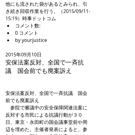
他にも流された袋があるとみられ、引
き続き回収作業を行う。（2015/09/11-
15:19）時事ドットコム  
コメント数:  
0 コメント  
by yourjustice  
2015年09月10日 
安保法案反対、全国で一斉抗
議　国会前でも廃案訴え 
安保法案反対、全国で一斉抗議　国会
前でも廃案訴え 
　参院で審議中の安全保障関連法案に
反対する市民による抗議行動が３０
日、東京・永田町の国会議事堂前や周
辺を埋めた。主催者発表によると、参