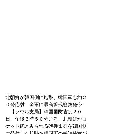
北朝鮮が韓国側に砲撃、韓国軍も約２
０発応射　全軍に最高警戒態勢発令 
　【ソウル支局】韓国国防省は２０
日、午後３時５０分ごろ、北朝鮮がロ
ケット砲とみられる砲弾１発を韓国側
に発射した航跡を韓国軍の感知装置が