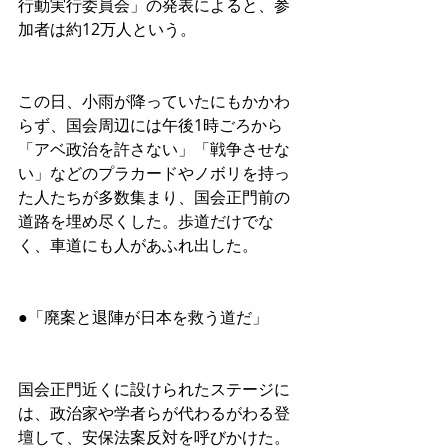
行動実行委員会」の発表によると、参
加者は約12万人という。
この日、小雨が降っていたにもかかわ
らず、国会周辺には午後1時ごろから
「アベ政治を許さない」「戦争させな
い」などのプラカードやノボリを持っ
た人たちが多数集まり、国会正門前の
道路を埋め尽くした。歩道だけでな
く、車道にも人があふれ出した。
●「廃案と退陣が日本を救う道だ」
国会正門近くに設けられたステージに
は、政治家や学者らが代わるがわる登
壇して、安保法案反対を呼びかけた。