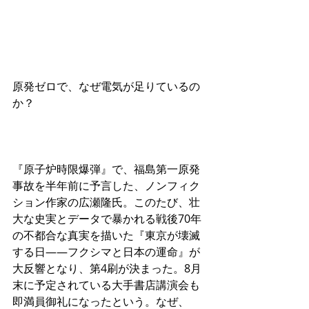
原発ゼロで、なぜ電気が足りているの
か？ 
『原子炉時限爆弾』で、福島第一原発
事故を半年前に予言した、ノンフィク
ション作家の広瀬隆氏。このたび、壮
大な史実とデータで暴かれる戦後70年
の不都合な真実を描いた『東京が壊滅
する日――フクシマと日本の運命』が
大反響となり、第4刷が決まった。8月
末に予定されている大手書店講演会も
即満員御礼になったという。なぜ、