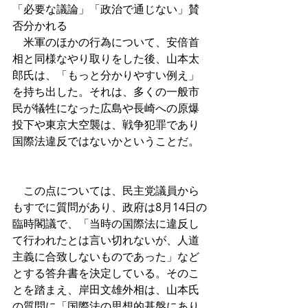
「必要な議論」「政治で通じない」賛
否分かれる 
　米軍のほかの行為について、安倍首
相と同様なやり取りをした後、山本太
郎氏は、「もっと分かりやすい例え」
を持ち出した。それは、多くの一般市
民が犠牲になった広島や長崎への原爆
投下や東京大空襲は、戦争犯罪であり
国際法違反ではないかということだ。
　この点については、民主党議員から
もすでに質問があり、政府は8月14日の
臨時閣議で、「当時の国際法に違反し
て行われたとは言い切れないが、人道
主義に合致しないものであった」など
とする答弁書を決定している。そのこ
とを踏まえ、岸田文雄外相は、山本氏
の質問に「国際法の思想的基盤にあり