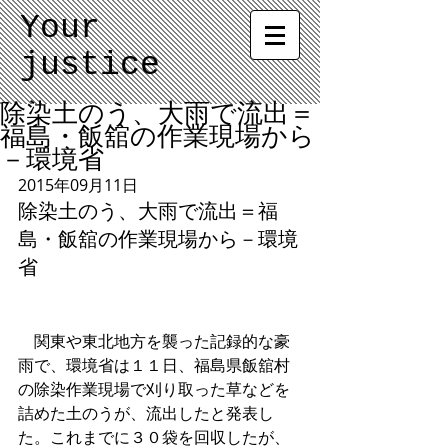
Your
justice
除染土のう、大雨で流出＝
福島・飯舘の作業現場から
－環境省
2015年09月11日 
除染土のう、大雨で流出＝福
島・飯舘の作業現場から－環境
省 
　関東や東北地方を襲った記録的な豪
雨で、環境省は１１日、福島県飯舘村
の除染作業現場で刈り取った草などを
詰めた土のうが、流出したと発表し
た。これまでに３０袋を回収したが、