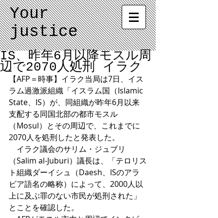
Your
justice
IS、昨年6月以降モスル周
辺で2070人処刑 イラク
【AFP＝時事】イラク当局は7日、イス
ラム過激派組織「イスラム国（Islamic 
State、IS）が、同組織が昨年6月以来
支配する同国北部の都市モスル
（Mosul）とその周辺で、これまでに
2070人を処刑したと発表した。 
　イラク議会のサリム・ジュブリ
（Salim al-Juburi）議長は、「テロリス
ト組織ダーイシュ（Daesh、ISのアラ
ビア語名の略称）によって、2000人以
上に及ぶ罪のない市民が処刑された」
とことを確認した。 