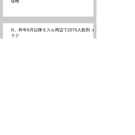
送検
IS、昨年6月以降モスル周辺で2070人処刑 イ
ラク
川内原発、１１日にも再稼働＝「原発ゼロ」
解消へ－九州電
「広島は原爆のモルモットにされた」。スペ
イン紙報じる
プロ野球広島、背番号８６ずらり 平和への思