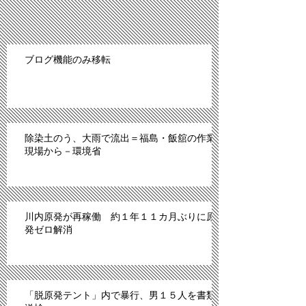
ブログ機能のみ移転
除染土のう、大雨で流出＝福島・飯舘の作業
現場から－環境省
川内原発が再稼働 約１年１１カ月ぶりに原
発ゼロ解消
「脱原発テント」内で暴行、男１５人を書類