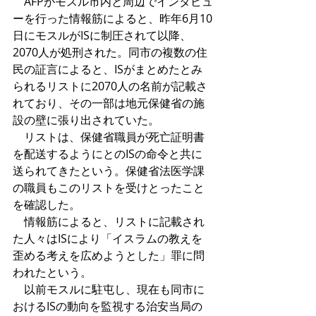
　AFPがモスル市内と周辺でインタビュ
ーを行った情報筋によると、昨年6月10
日にモスルがISに制圧されて以降、
2070人が処刑された。同市の複数の住
民の証言によると、ISがまとめたとみ
られるリストに2070人の名前が記載さ
れており、その一部は地元保健省の施
設の壁に張り出されていた。 
　リストは、保健省職員が死亡証明書
を配送するようにとのISの命令と共に
送られてきたという。保健省法医学課
の職員もこのリストを受けとったこと
を確認した。 
　情報筋によると、リストに記載され
た人々はISにより「イスラムの教えを
歪める考えを広めようとした」罪に問
われたという。 
　以前モスルに駐屯し、現在も同市に
おけるISの動向を監視する治安当局の