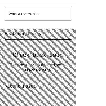
Write a comment...
Featured Posts
Check back soon
Once posts are published, you’ll
see them here.
Recent Posts