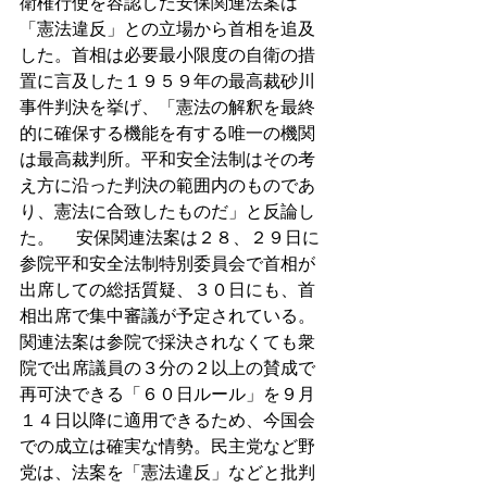
衛権行使を容認した安保関連法案は
「憲法違反」との立場から首相を追及
した。首相は必要最小限度の自衛の措
置に言及した１９５９年の最高裁砂川
事件判決を挙げ、「憲法の解釈を最終
的に確保する機能を有する唯一の機関
は最高裁判所。平和安全法制はその考
え方に沿った判決の範囲内のものであ
り、憲法に合致したものだ」と反論し
た。 　安保関連法案は２８、２９日に
参院平和安全法制特別委員会で首相が
出席しての総括質疑、３０日にも、首
相出席で集中審議が予定されている。
関連法案は参院で採決されなくても衆
院で出席議員の３分の２以上の賛成で
再可決できる「６０日ルール」を９月
１４日以降に適用できるため、今国会
での成立は確実な情勢。民主党など野
党は、法案を「憲法違反」などと批判