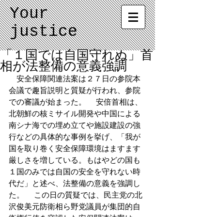
Your
justice
「１国では自国守れぬ」首
相が法整備の意義強調
　安全保障関連法案は２７日の参院本
会議で趣旨説明と質疑が行われ、参院
での審議が始まった。 　安倍首相は、
北朝鮮の核ミサイル開発や中国による
南シナ海での埋め立てや施設建設の強
行などの具体的な事例を挙げ、「我が
国を取り巻く安全保障環境はますます
厳しさを増している。もはやどの国も
１国のみでは自国の安全を守れない時
代だ」と述べ、法整備の意義を強調し
た。 　この日の質疑では、民主党の北
沢俊美元防衛相ら野党議員が集団的自