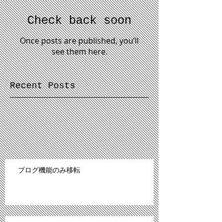
Check back soon
Once posts are published, you’ll
see them here.
Recent Posts
ブログ機能のみ移転