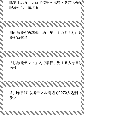
除染土のう、大雨で流出＝福島・飯舘の作業
現場から－環境省
川内原発が再稼働 約１年１１カ月ぶりに原
発ゼロ解消
「脱原発テント」内で暴行、男１５人を書類
送検
IS、昨年6月以降モスル周辺で2070人処刑 イ
ラク