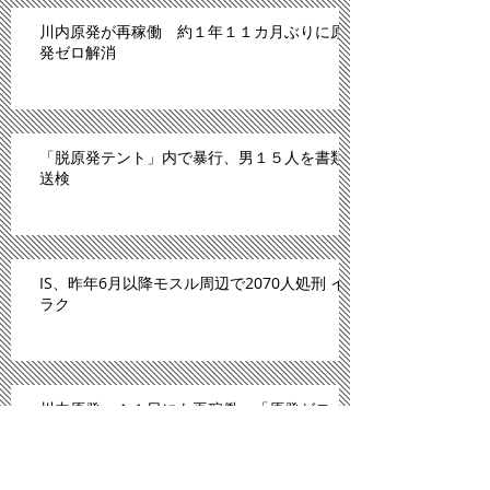
川内原発が再稼働 約１年１１カ月ぶりに原
発ゼロ解消
「脱原発テント」内で暴行、男１５人を書類
送検
IS、昨年6月以降モスル周辺で2070人処刑 イ
ラク
川内原発、１１日にも再稼働＝「原発ゼロ」
解消へ－九州電