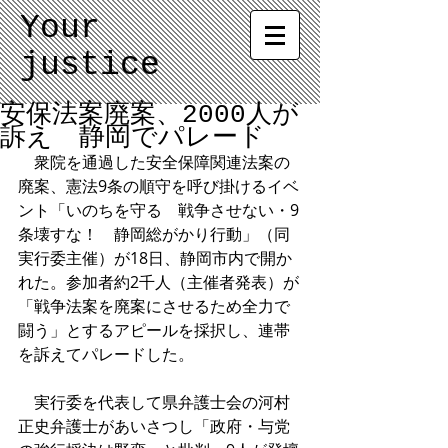
Your
justice
安保法案廃案、2000人が
訴え 静岡でパレード
　衆院を通過した安全保障関連法案の
廃案、憲法9条の順守を呼び掛けるイベ
ント「いのちを守る　戦争させない・9
条壊すな！　静岡総がかり行動」（同
実行委主催）が18日、静岡市内で開か
れた。参加者約2千人（主催者発表）が
「戦争法案を廃案にさせるため全力で
闘う」とするアピールを採択し、連帯
を訴えてパレードした。
　実行委を代表して県弁護士会の河村
正史弁護士があいさつし「政府・与党