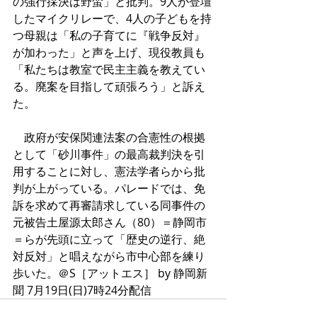
の強行採決は野蛮」と批判。9人が登壇
したマイクリレーで、4人の子どもを持
つ母親は「私の子育てに『戦争反対』
が加わった」と声を上げ、現役教員も
「私たちは教室で民主主義を教えてい
る。廃案を目指して頑張ろう」と訴え
た。
　政府が安保関連法案の合憲性の根拠
として「砂川事件」の最高裁判決を引
用することに対し、憲法学者らから批
判が上がっている。パレードでは、免
訴を求めて再審請求している同事件の
元被告土屋源太郎さん（80）＝静岡市
＝らが先頭に立って「歴史の逆行、絶
対反対」と唱えながら市中心部を練り
歩いた。＠S［アットエス］ by 静岡新
聞 7月19日(日)7時24分配信