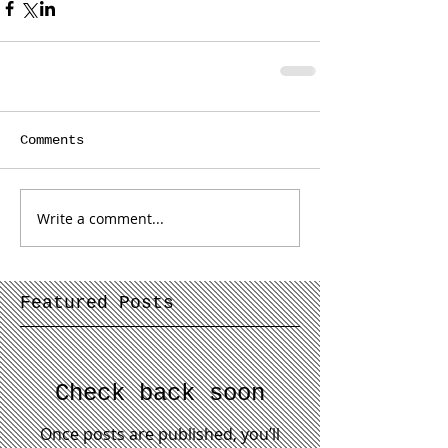
Comments
Write a comment...
Featured Posts
Check back soon
Once posts are published, you’ll