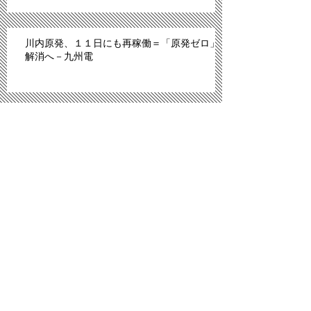
川内原発、１１日にも再稼働＝「原発ゼロ」
解消へ－九州電
「広島は原爆のモルモットにされた」。スペ
イン紙報じる
プロ野球広島、背番号８６ずらり 平和への思
い、後世へ
「議員辞職ものだ」 武藤氏発言問題、自民
内からも批判