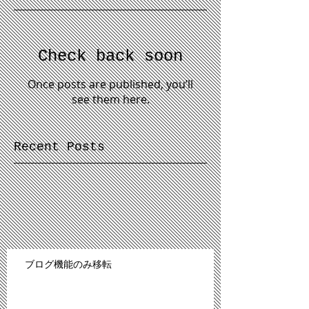
Check back soon
Once posts are published, you’ll
see them here.
Recent Posts
ブログ機能のみ移転