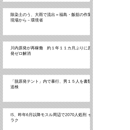
除染土のう、大雨で流出＝福島・飯舘の作業
現場から－環境省
川内原発が再稼働 約１年１１カ月ぶりに原
発ゼロ解消
「脱原発テント」内で暴行、男１５人を書類
送検
IS、昨年6月以降モスル周辺で2070人処刑 イ
ラク