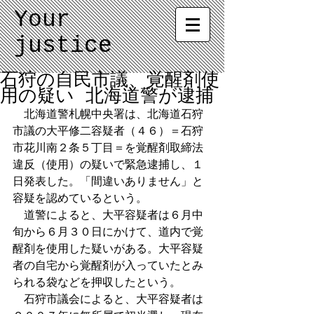
Your
justice
石狩の自民市議、覚醒剤使
用の疑い 北海道警が逮捕
　北海道警札幌中央署は、北海道石狩
市議の大平修二容疑者（４６）＝石狩
市花川南２条５丁目＝を覚醒剤取締法
違反（使用）の疑いで緊急逮捕し、１
日発表した。「間違いありません」と
容疑を認めているという。 
　道警によると、大平容疑者は６月中
旬から６月３０日にかけて、道内で覚
醒剤を使用した疑いがある。大平容疑
者の自宅から覚醒剤が入っていたとみ
られる袋などを押収したという。 
　石狩市議会によると、大平容疑者は