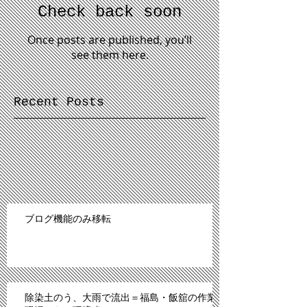
Check back soon
Once posts are published, you’ll
see them here.
Recent Posts
ブログ機能のみ移転
除染土のう、大雨で流出＝福島・飯舘の作業