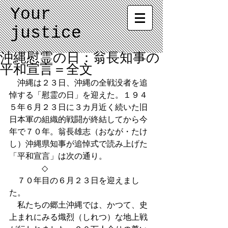
Your
justice
沖縄慰霊の日：翁長知事の
平和宣言＝全文
　沖縄は２３日、沖縄の全戦没者を追
悼する「慰霊の日」を迎えた。１９４
５年６月２３日に３カ月近く続いた旧
日本軍の組織的戦闘が終結してから今
年で７０年。翁長雄志（おなが・たけ
し）沖縄県知事が追悼式で読み上げた
「平和宣言」は次の通り。 
　　　　◇ 
　７０年目の６月２３日を迎えまし
た。 
　私たちの郷土沖縄では、かつて、史
上まれにみる熾烈（しれつ）な地上戦