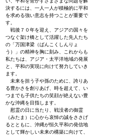
い、平和を脅かすさまざまな問題を解
決するには、一人一人が積極的に平和
を求める強い意志を持つことが重要で
す。 
　戦後７０年を迎え、アジアの国々を
つなぐ架け橋として活躍した先人たち
の「万国津梁（ばんこくしんりょ
う）」の精神を胸に刻み、これからも
私たちは、アジア・太平洋地域の発展
と、平和の実現に向けて努力していき
ます。 
　未来を担う子や孫のために、誇りあ
る豊かさを創りあげ、時を超えて、い
つまでも子供たちの笑顔が絶えない豊
かな沖縄を目指します。 
　慰霊の日に当たり、戦没者の御霊
（みたま）に心から哀悼の誠をささげ
るとともに、沖縄が恒久平和の発信地
として輝かしい未来の構築に向けて、