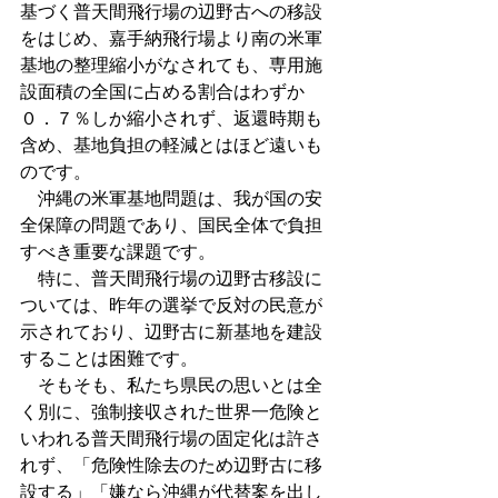
基づく普天間飛行場の辺野古への移設
をはじめ、嘉手納飛行場より南の米軍
基地の整理縮小がなされても、専用施
設面積の全国に占める割合はわずか
０．７％しか縮小されず、返還時期も
含め、基地負担の軽減とはほど遠いも
のです。 
　沖縄の米軍基地問題は、我が国の安
全保障の問題であり、国民全体で負担
すべき重要な課題です。 
　特に、普天間飛行場の辺野古移設に
ついては、昨年の選挙で反対の民意が
示されており、辺野古に新基地を建設
することは困難です。 
　そもそも、私たち県民の思いとは全
く別に、強制接収された世界一危険と
いわれる普天間飛行場の固定化は許さ
れず、「危険性除去のため辺野古に移
設する」「嫌なら沖縄が代替案を出し