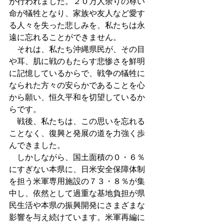
が行われました。２０万人余りの尊い
命が犠牲となり、家族や友人など愛す
る人々を失った悲しみを、私たちは永
遠に忘れることができません。 
　それは、私たち沖縄県民が、その目
や耳、肌に戦のもたらす悲惨さを鮮明
に記憶しているからで、戦争の犠牲に
なられた方々の安らかであることを心
から願い、恒久平和を切望しているか
らです。 
　戦後、私たちは、この思いを忘れる
ことなく、復興と発展の道を力強く歩
んできました。 
　しかしながら、国土面積の０・６％
にすぎない本県に、日米安全保障体制
を担う米軍専用施設の７３・８％が集
中し、依然として過重な基地負担が県
民生活や本県の振興開発にさまざまな
影響を与え続けています。米軍再編に