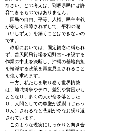
なさい」との考えは、到底県民には許
容できるものではありません。 
　国民の自由、平等、人権、民主主義
が等しく保障されずして、平和の礎
（いしずえ）を築くことはできないの
です。 
　政府においては、固定観念に縛られ
ず、普天間飛行場を辺野古へ移設する
作業の中止を決断し、沖縄の基地負担
を軽減する政策を再度見直されること
を強く求めます。 
　一方、私たちを取り巻く世界情勢
は、地域紛争やテロ、差別や貧困がも
ととなり、多くの人が命を落とした
り、人間としての尊厳が蹂躙（じゅう
りん）されるなど悲劇が今なお繰り返
されています。 
　このような現実にしっかりと向き合