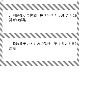
川内原発が再稼働 約１年１１カ月ぶりに原
発ゼロ解消
「脱原発テント」内で暴行、男１５人を書類
送検
IS、昨年6月以降モスル周辺で2070人処刑 イ
ラク
川内原発、１１日にも再稼働＝「原発ゼロ」
解消へ－九州電