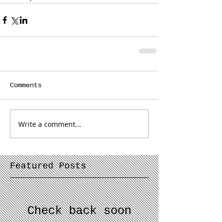
Comments
Write a comment...
Featured Posts
Check back soon