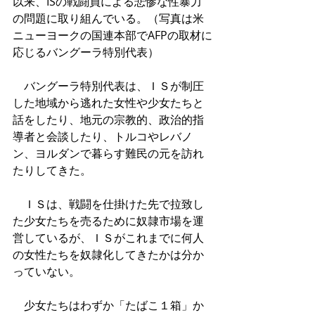
以来、ISの戦闘員による悲惨な性暴力
の問題に取り組んでいる。（写真は米
ニューヨークの国連本部でAFPの取材に
応じるバングーラ特別代表）
　バングーラ特別代表は、ＩＳが制圧
した地域から逃れた女性や少女たちと
話をしたり、地元の宗教的、政治的指
導者と会談したり、トルコやレバノ
ン、ヨルダンで暮らす難民の元を訪れ
たりしてきた。
　ＩＳは、戦闘を仕掛けた先で拉致し
た少女たちを売るために奴隷市場を運
営しているが、ＩＳがこれまでに何人
の女性たちを奴隷化してきたかは分か
っていない。
　少女たちはわずか「たばこ１箱」か