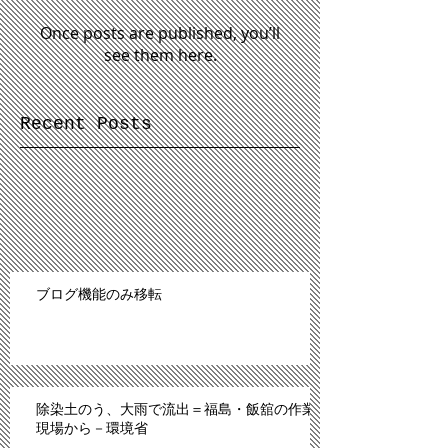
Once posts are published, you’ll
see them here.
Recent Posts
ブログ機能のみ移転
除染土のう、大雨で流出＝福島・飯舘の作業
現場から－環境省