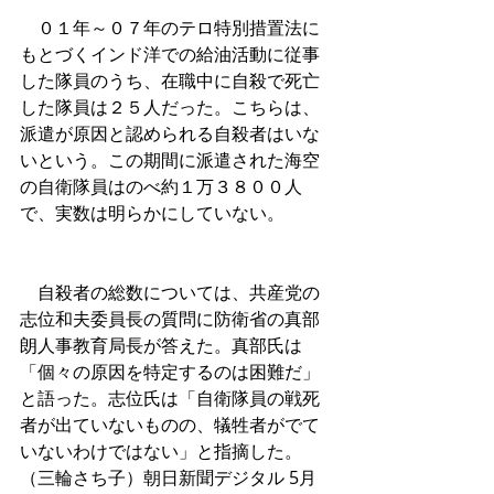
　０１年～０７年のテロ特別措置法に
もとづくインド洋での給油活動に従事
した隊員のうち、在職中に自殺で死亡
した隊員は２５人だった。こちらは、
派遣が原因と認められる自殺者はいな
いという。この期間に派遣された海空
の自衛隊員はのべ約１万３８００人
で、実数は明らかにしていない。
　自殺者の総数については、共産党の
志位和夫委員長の質問に防衛省の真部
朗人事教育局長が答えた。真部氏は
「個々の原因を特定するのは困難だ」
と語った。志位氏は「自衛隊員の戦死
者が出ていないものの、犠牲者がでて
いないわけではない」と指摘した。
（三輪さち子）朝日新聞デジタル 5月