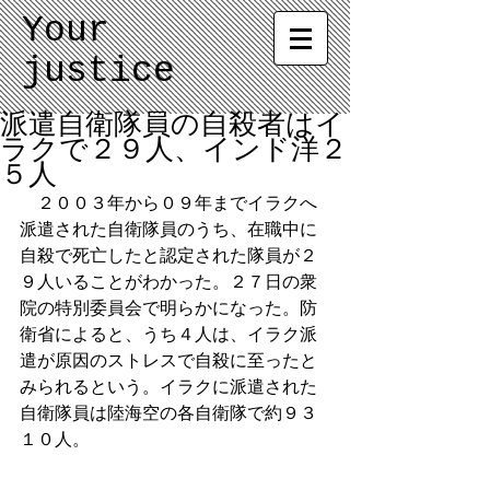
Your
justice
派遣自衛隊員の自殺者はイ
ラクで２９人、インド洋２
５人
　２００３年から０９年までイラクへ
派遣された自衛隊員のうち、在職中に
自殺で死亡したと認定された隊員が２
９人いることがわかった。２７日の衆
院の特別委員会で明らかになった。防
衛省によると、うち４人は、イラク派
遣が原因のストレスで自殺に至ったと
みられるという。イラクに派遣された
自衛隊員は陸海空の各自衛隊で約９３
１０人。