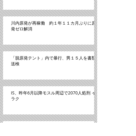
川内原発が再稼働 約１年１１カ月ぶりに原
発ゼロ解消
「脱原発テント」内で暴行、男１５人を書類
送検
IS、昨年6月以降モスル周辺で2070人処刑 イ
ラク
川内原発、１１日にも再稼働＝「原発ゼロ」
解消へ－九州電