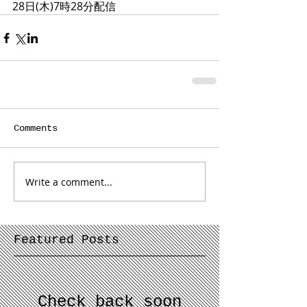
28日(木)7時28分配信
Comments
Write a comment...
Featured Posts
Check back soon