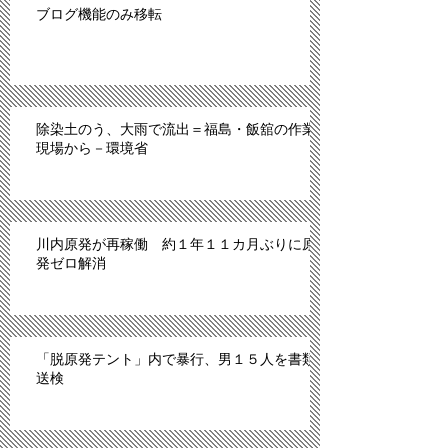
ブログ機能のみ移転
除染土のう、大雨で流出＝福島・飯舘の作業
現場から－環境省
川内原発が再稼働 約１年１１カ月ぶりに原
発ゼロ解消
「脱原発テント」内で暴行、男１５人を書類
送検