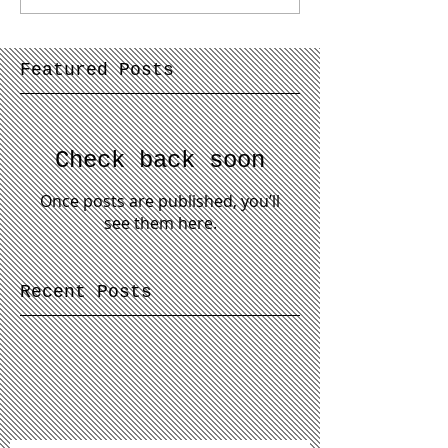
Featured Posts
Check back soon
Once posts are published, you’ll
see them here.
Recent Posts