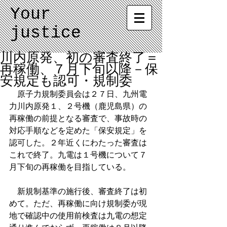
Your
justice
川内原発、初の審査終了＝
再稼働、７月下旬以降－保
安規定も認可・規制委
　原子力規制委員会は２７日、九州電
力川内原発１、２号機（鹿児島県）の
再稼働の前提となる審査で、事故時の
対応手順などを定めた「保安規定」を
認可した。２年近くにわたった審査は
これで終了。九電は１号機について７
月下旬の再稼働を目指している。
　新規制基準の施行後、審査終了は初
めて。ただ、再稼働に向け規制委が現
地で確認中の使用前検査は九電の想定