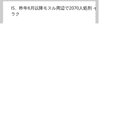
IS、昨年6月以降モスル周辺で2070人処刑 イ
ラク
川内原発、１１日にも再稼働＝「原発ゼロ」
解消へ－九州電
「広島は原爆のモルモットにされた」。スペ
イン紙報じる
プロ野球広島、背番号８６ずらり 平和への思
い、後世へ