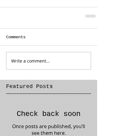
Comments
Write a comment...
Featured Posts
Check back soon
Once posts are published, you’ll
see them here.