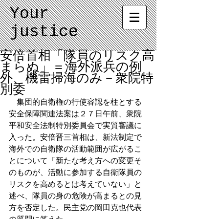
Your
justice
安倍首相「隊員のリスク高
まらぬ」＝海外派兵の例
外、機雷掃海のみ－衆院特
別委
　集団的自衛権の行使容認を柱とする
安全保障関連法案は２７日午前、衆院
平和安全法制特別委員会で実質審議に
入った。安倍晋三首相は、新法制定で
海外での自衛隊の活動範囲が広がるこ
とについて「新たな考え方への変更そ
のものが、活動に参加する自衛隊員の
リスクを高めるとは考えていない」と
述べ、隊員の身の危険が高まるとの見
方を否定した。民主党の岡田克也代表