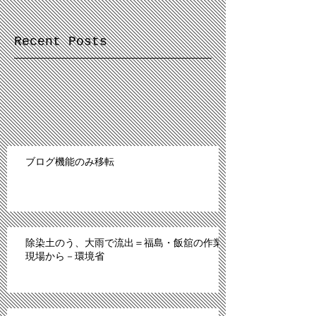
Recent Posts
ブログ機能のみ移転
除染土のう、大雨で流出＝福島・飯舘の作業
現場から－環境省