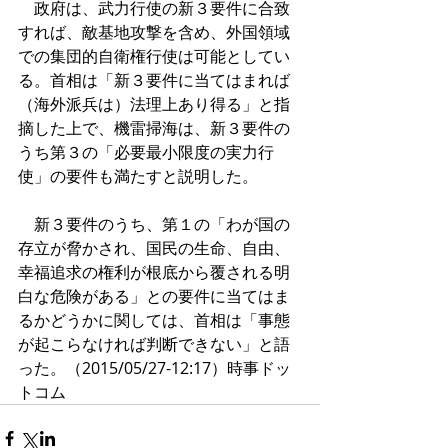
　政府は、武力行使の新３要件に合致
すれば、敵基地攻撃を含め、外国領域
での集団的自衛権行使は可能としてい
る。首相は「新３要件に当てはまれば
（海外派兵は）法理上あり得る」と指
摘した上で、機雷掃海は、新３要件の
うち第３の「必要最小限度の実力行
使」の要件も満たすと説明した。　
　新３要件のうち、第１の「わが国の
存立が脅かされ、国民の生命、自由、
幸福追求の権利が根底から覆される明
白な危険がある」との要件に当てはま
るかどうかに関しては、首相は「事態
が起こらなければ判断できない」と語
った。（2015/05/27-12:17）時事ドッ
トコム