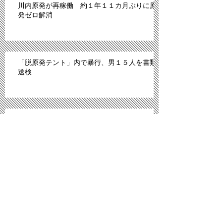
川内原発が再稼働 約１年１１カ月ぶりに原
発ゼロ解消
「脱原発テント」内で暴行、男１５人を書類
送検
IS、昨年6月以降モスル周辺で2070人処刑 イ
ラク
川内原発、１１日にも再稼働＝「原発ゼロ」
解消へ－九州電