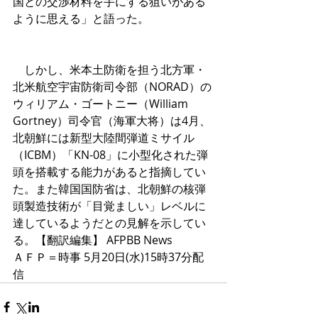
国との交渉材料を手にする狙いがある
ように思える」と語った。
　しかし、米本土防衛を担う北方軍・
北米航空宇宙防衛司令部（NORAD）の
ウィリアム・ゴートニー（William 
Gortney）司令官（海軍大将）は4月、
北朝鮮には新型大陸間弾道ミサイル
（ICBM）「KN-08」に小型化された弾
頭を搭載する能力があると指摘してい
た。また韓国国防省は、北朝鮮の核弾
頭製造技術が「目覚ましい」レベルに
達しているようだとの見解を示してい
る。【翻訳編集】 AFPBB News 
ＡＦＰ＝時事 5月20日(水)15時37分配
信