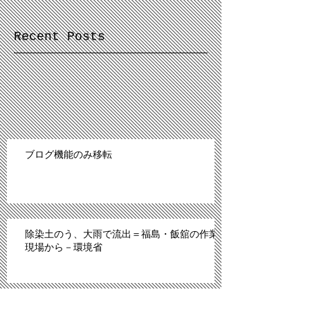
Recent Posts
ブログ機能のみ移転
除染土のう、大雨で流出＝福島・飯舘の作業
現場から－環境省