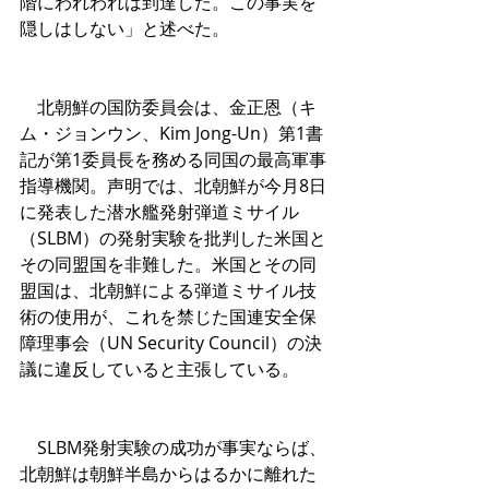
階にわれわれは到達した。この事実を
隠しはしない」と述べた。
　北朝鮮の国防委員会は、金正恩（キ
ム・ジョンウン、Kim Jong-Un）第1書
記が第1委員長を務める同国の最高軍事
指導機関。声明では、北朝鮮が今月8日
に発表した潜水艦発射弾道ミサイル
（SLBM）の発射実験を批判した米国と
その同盟国を非難した。米国とその同
盟国は、北朝鮮による弾道ミサイル技
術の使用が、これを禁じた国連安全保
障理事会（UN Security Council）の決
議に違反していると主張している。
　SLBM発射実験の成功が事実ならば、
北朝鮮は朝鮮半島からはるかに離れた