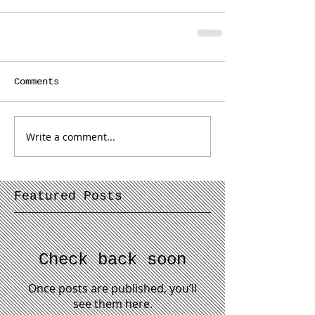
Comments
Write a comment...
Featured Posts
Check back soon
Once posts are published, you’ll
see them here.