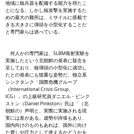
地域に核兵器を配備する能力を得たこ
とになる。しかし核攻撃を実施するた
めの最大の難所は、ミサイルに搭載で
きる大きさに弾頭を小型化することだ
と専門家らは述べている。
　何人かの専門家は、SLBM発射実験を
実施したという北朝鮮の発表に疑念を
呈しており、核弾頭の小型化に成功し
たとの発表にも慎重な姿勢だ。独立系
シンクタンク「国際危機グループ
（International Crisis Group、
ICG）」の上級研究員ダニエル・ピンク
ストン（Daniel Pinkston）氏は「（北
朝鮮の）声明と、実際に実施される現
実には差がある。虚勢や誇張もあり、
国内向けのものもあれば、国外に向け
た脅しや圧力として使えるかどうかを