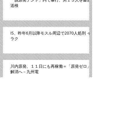
送検
IS、昨年6月以降モスル周辺で2070人処刑 イ
ラク
川内原発、１１日にも再稼働＝「原発ゼロ」
解消へ－九州電
「広島は原爆のモルモットにされた」。スペ
イン紙報じる