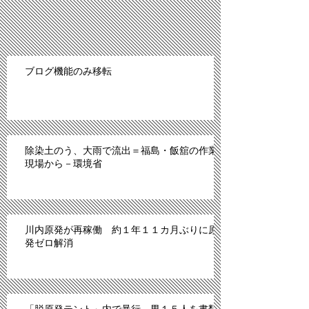
ブログ機能のみ移転
除染土のう、大雨で流出＝福島・飯舘の作業
現場から－環境省
川内原発が再稼働 約１年１１カ月ぶりに原
発ゼロ解消
「脱原発テント」内で暴行、男１５人を書類