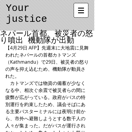
Your
justice
ネパール首都、被災者の怒
り噴出 機動隊が出動
【4月29日 AFP】先週末に大地震に見舞
われたネパールの首都カトマンズ
（Kathmandu）で29日、被災者の怒り
の声を抑え込むため、機動隊が動員さ
れた。 
 カトマンズでは物資の備蓄が少なく
なる中、相次ぐ余震で被災者らの間に
疲弊が広がっている。政府がバスの特
別運行を約束したため、議会そばにあ
る主要バスターミナルには夜明け前か
ら、市外へ避難しようとする数千人の
人々が集まった。だがバスが運行され