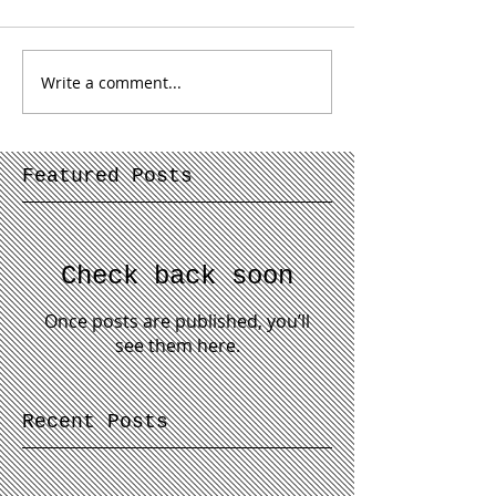
Write a comment...
Featured Posts
Check back soon
Once posts are published, you’ll
see them here.
Recent Posts