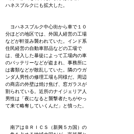
ハネスブルクにも拡大した。
　ヨハネスブルク中心街から車で１０
分ほどの地区では、外国人経営の工場
などが軒並み襲われていた。インド系
住民経営の自動車部品などの工場で
は、侵入した暴徒によって工場内の車
のバッテリーなどが盗まれ、事務所に
は書類などが散乱していた。隣のウガ
ンダ人男性の修理工場も同様だ。周辺
の商店の外壁は焼け焦げ、窓ガラスが
割られている。近所のナイジェリア人
男性は「夜になると襲撃者たちがやっ
て来て略奪していくんだ」と憤った。
　南アはＢＲＩＣＳ（新興５カ国）の