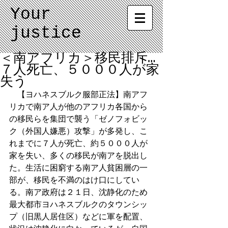
Your
justice
＜南アフリカ＞移民排斥…
７人死亡、５０００人が家
失う
　【ヨハネスブルク服部正法】南アフ
リカで南ア人が他のアフリカ各国から
の移民らを集団で襲う「ゼノフォビッ
ク（外国人嫌悪）攻撃」が多発し、こ
れまでに７人が死亡、約５０００人が
家を失い、多くの移民が南アを脱出し
た。生活に困窮する南ア人貧困層の一
部が、移民を不満のはけ口にしてい
る。南ア政府は２１日、沈静化のため
最大都市ヨハネスブルクのタウンシッ
プ（旧黒人居住区）などに軍を配置、