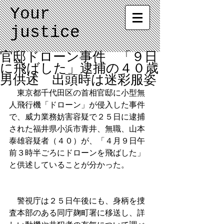
Your
justice
官邸ドローン事件 「９日
に飛ばした」逮捕の４０歳
男供述 出頭時は迷彩服姿
　東京都千代田区の首相官邸に小型無
人飛行機「ドローン」が侵入した事件
で、威力業務妨害容疑で２５日に逮捕
された福井県小浜市青井、無職、山本
泰雄容疑者（４０）が、「４月９日午
前３時半ごろにドローンを飛ばした」
と供述していることが分かった。
　警視庁は２５日午後にも、身柄を捜
査本部のある同庁麹町署に移送し、詳