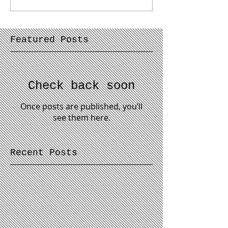
Featured Posts
Check back soon
Once posts are published, you’ll
see them here.
Recent Posts