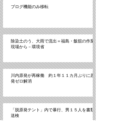
ブログ機能のみ移転
除染土のう、大雨で流出＝福島・飯舘の作業
現場から－環境省
川内原発が再稼働 約１年１１カ月ぶりに原
発ゼロ解消
「脱原発テント」内で暴行、男１５人を書類
送検