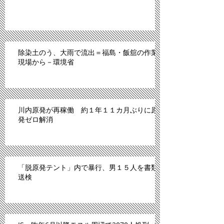
除染土のう、大雨で流出＝福島・飯舘の作業
現場から－環境省
川内原発が再稼働 約１年１１カ月ぶりに原
発ゼロ解消
「脱原発テント」内で暴行、男１５人を書類
送検