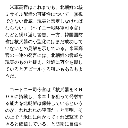
　米軍高官はこれまでも、北朝鮮の核
ミサイル配備の可能性について「無視
できない脅威。現実と想定しなければ
ならない」（ヘイニー戦略軍司令官）
などと繰り返し警告。一方、韓国国防
省は核兵器の小型化にはまだ成功して
いないとの見解を示している。米軍高
官の一連の発言には、北朝鮮の脅威を
現実のものと捉え、対処に万全を期し
ているとアピールする狙いもあるもよ
うだ。
　ゴートニー司令官は「核兵器をＫＮ
０８に搭載し、米本土を狙って発射す
る能力を北朝鮮は保持しているという
のが、われわれの評価だ」と表明。そ
の上で「米国に向かってくれば撃墜で
きると確信している」と防衛に自信を