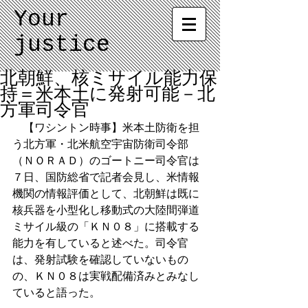
Your
justice
北朝鮮、核ミサイル能力保
持＝米本土に発射可能－北
方軍司令官
　【ワシントン時事】米本土防衛を担
う北方軍・北米航空宇宙防衛司令部
（ＮＯＲＡＤ）のゴートニー司令官は
７日、国防総省で記者会見し、米情報
機関の情報評価として、北朝鮮は既に
核兵器を小型化し移動式の大陸間弾道
ミサイル級の「ＫＮ０８」に搭載する
能力を有していると述べた。司令官
は、発射試験を確認していないもの
の、ＫＮ０８は実戦配備済みとみなし
ていると語った。