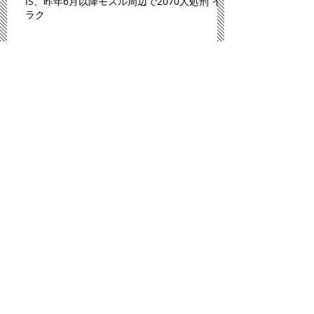
IS、昨年6月以降モスル周辺で2070人処刑 イ
ラク
川内原発、１１日にも再稼働＝「原発ゼロ」
解消へ－九州電
「広島は原爆のモルモットにされた」。スペ
イン紙報じる
プロ野球広島、背番号８６ずらり 平和への思
い、後世へ