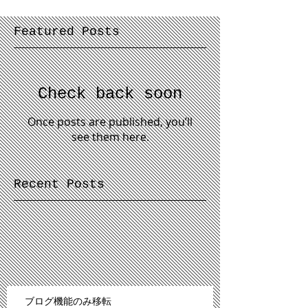
Featured Posts
Check back soon
Once posts are published, you’ll
see them here.
Recent Posts
ブログ機能のみ移転