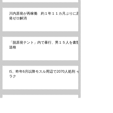
川内原発が再稼働 約１年１１カ月ぶりに原
発ゼロ解消
「脱原発テント」内で暴行、男１５人を書類
送検
IS、昨年6月以降モスル周辺で2070人処刑 イ
ラク
川内原発、１１日にも再稼働＝「原発ゼロ」
解消へ－九州電