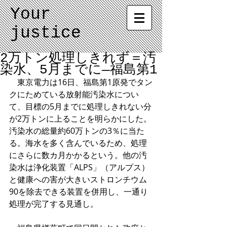
Your
justice
2万トン処理しきれず＝汚
染水、5月までに―福島第1
　東京電力は16日、福島第1原発でタン
クにためている放射能汚染水につい
て、目標の5月までに処理しきれない分
が2万トンに上ることを明らかにした。
汚染水の総量約60万トンの3％に当た
る。海水を多く含んでいるため、処理
にさらに数カ月かかるという。他の汚
染水は浄化装置「ALPS」（アルプス）
と健康への害が大きいストロンチウム
90を除去できる装置を併用し、一通り
処理が完了する見通し。