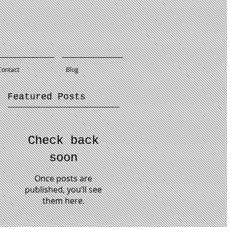
Contact
Blog
Featured Posts
Check back
soon
Once posts are
published, you’ll see
them here.