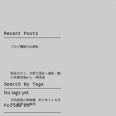
Recent Posts
ブログ機能のみ移転
除染土のう、大雨で流出＝福島・飯舘
の作業現場から－環境省
Search By Tags
No tags yet.
川内原発が再稼働 約１年１１カ月ぶ
りに原発ゼロ解消
Follow Us