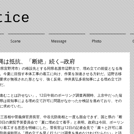
tice
Scene
Message
Photo
縄は抵抗、「断絶」続く―政府
縄県宜野湾市）の移設先とする同県名護市辺野古で、埋め立ての前提となる海
。今夏に目指す本体工事の着工に向け、作業を加速させる方針だ。辺野古移
要求が無視された形となり、強く反発。仲井真弘多前知事による埋め立て許
だ。
進むことは許せない」。12日午前のボーリング調査再開時、上京中だった翁
県は前知事による埋め立て許可に問題がなかったか検証を進めており、その
に求めていた。
晋三首相や菅義偉官房長官、中谷元防衛相と一度も面会できず、国と県の「断
3日の衆院予算委員会で「夏に埋め立て着手」と表明。政府は今回、ボーリン
り着工する意思を明確にした。菅長官は12日の記者会見で「粛々と許可に基
防衛省幹部も「埋め立てを早く行うには調査を進めなければならない」と語