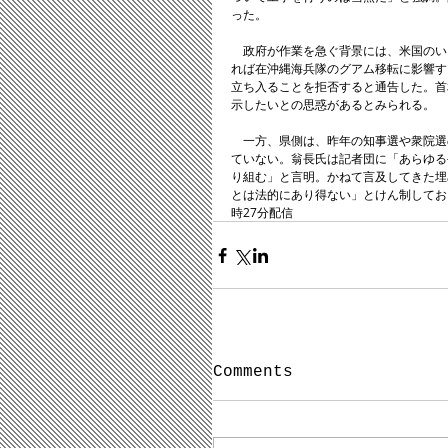
った。
　政府が作業を急ぐ背景には、米国のい
れば在沖縄海兵隊のグアム移転に影響す
立ち入ることを拒否すると通告した。首
示したいとの思惑があるとみられる。
　一方、県側は、昨年の知事選や衆院選
ていない。翁長氏は記者団に「あらゆる
り組む」と言明。かねて言及してきた埋
とは法的にあり得ない」とけん制しており
時27分配信
Comments