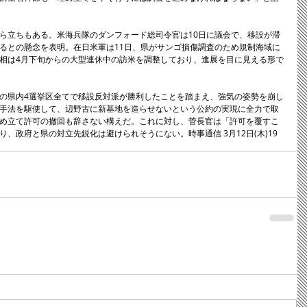
ら立ちもある。米海兵隊のダンフォード総司令官は10日に議会で、移設が滞
るとの懸念を表明。在日米軍は11日、県がサンゴ損傷調査のため規制海域に
相は4月下旬からの大型連休中の訪米を調整しており、進展を目に見える形で
の県内4選挙区全てで移設反対派が勝利したことを踏まえ、強気の姿勢を崩し
手法を駆使して、辺野古に新基地を造らせないという公約の実現に全力で取
め立て許可の撤回も辞さない構えだ。これに対し、菅長官は「許可を覆すこ
、政府と県の対立先鋭化は避けられそうにない。時事通信 3月12日(木)19