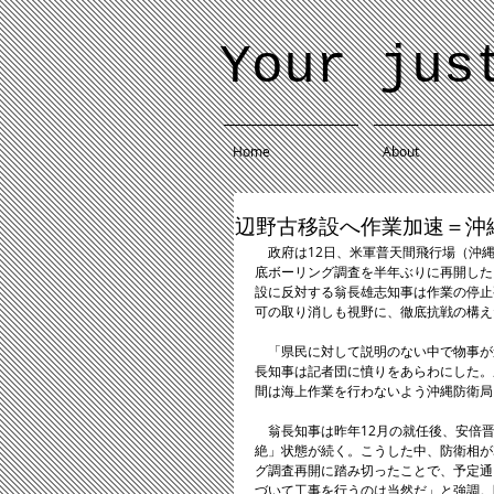
Your jus
Home
About
辺野古移設へ作業加速＝沖
　政府は12日、米軍普天間飛行場（沖
底ボーリング調査を半年ぶりに再開した
設に反対する翁長雄志知事は作業の停止
可の取り消しも視野に、徹底抗戦の構え
　「県民に対して説明のない中で物事が
長知事は記者団に憤りをあらわにした。
間は海上作業を行わないよう沖縄防衛局
　翁長知事は昨年12月の就任後、安倍
絶」状態が続く。こうした中、防衛相が
グ調査再開に踏み切ったことで、予定通
づいて工事を行うのは当然だ」と強調。