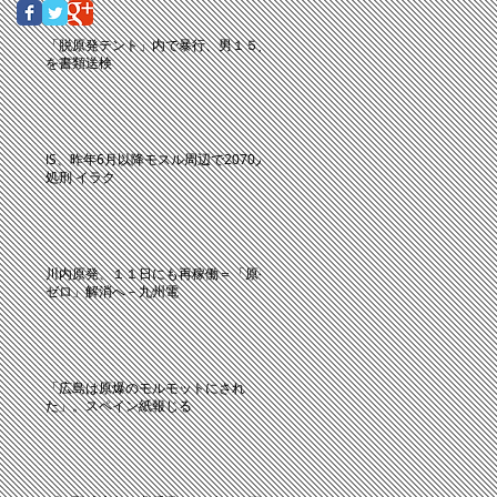
「脱原発テント」内で暴行、男１５人
を書類送検
IS、昨年6月以降モスル周辺で2070人
処刑 イラク
川内原発、１１日にも再稼働＝「原発
ゼロ」解消へ－九州電
「広島は原爆のモルモットにされ
た」。スペイン紙報じる