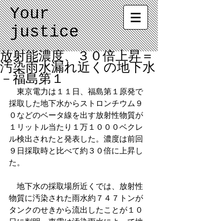
Your
justice
放射能濃度、３０倍上昇＝
汚染雨水漏れ近くの地下水
－福島第１
　東京電力は１１日、福島第１原発で
採取した地下水からストロンチウム９
０などのベータ線を出す放射性物質が
１リットル当たり１万１０００ベクレ
ル検出されたと発表した。濃度は前回
９日採取時と比べて約３０倍に上昇し
た。
　地下水の採取場所近くでは、放射性
物質に汚染された雨水約７４７トンが
タンクのせきから流出したことが１０