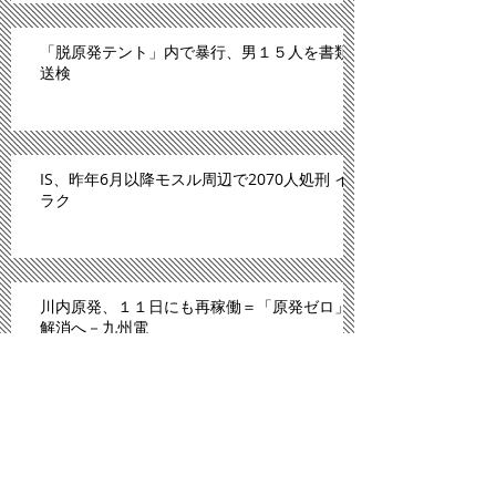
「脱原発テント」内で暴行、男１５人を書類
送検
IS、昨年6月以降モスル周辺で2070人処刑 イ
ラク
川内原発、１１日にも再稼働＝「原発ゼロ」
解消へ－九州電
「広島は原爆のモルモットにされた」。スペ
イン紙報じる