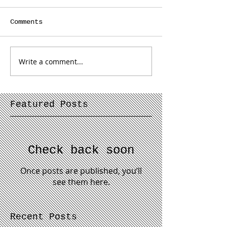
Comments
Write a comment...
Featured Posts
Check back soon
Once posts are published, you’ll
see them here.
Recent Posts