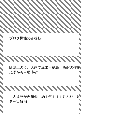
ブログ機能のみ移転
除染土のう、大雨で流出＝福島・飯舘の作業
現場から－環境省
川内原発が再稼働 約１年１１カ月ぶりに原
発ゼロ解消