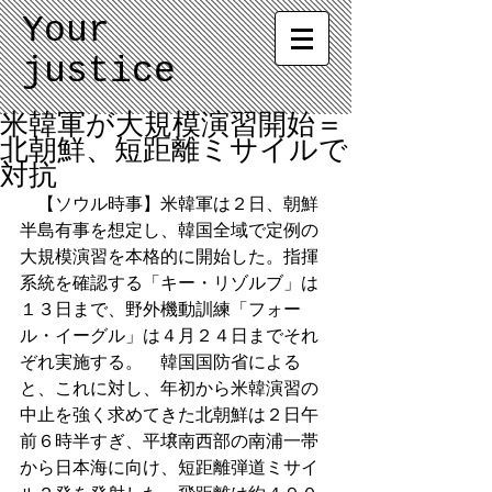
Your
justice
米韓軍が大規模演習開始＝
北朝鮮、短距離ミサイルで
対抗
　【ソウル時事】米韓軍は２日、朝鮮
半島有事を想定し、韓国全域で定例の
大規模演習を本格的に開始した。指揮
系統を確認する「キー・リゾルブ」は
１３日まで、野外機動訓練「フォー
ル・イーグル」は４月２４日までそれ
ぞれ実施する。　韓国国防省による
と、これに対し、年初から米韓演習の
中止を強く求めてきた北朝鮮は２日午
前６時半すぎ、平壌南西部の南浦一帯
から日本海に向け、短距離弾道ミサイ