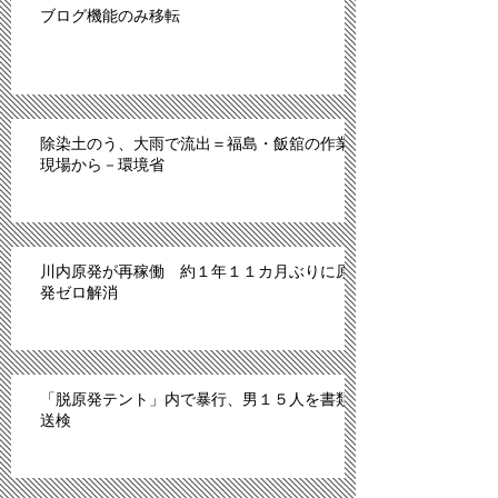
ブログ機能のみ移転
除染土のう、大雨で流出＝福島・飯舘の作業
現場から－環境省
川内原発が再稼働 約１年１１カ月ぶりに原
発ゼロ解消
「脱原発テント」内で暴行、男１５人を書類
送検