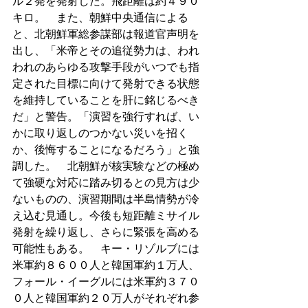
ル２発を発射した。飛距離は約４９０
キロ。　また、朝鮮中央通信による
と、北朝鮮軍総参謀部は報道官声明を
出し、「米帝とその追従勢力は、われ
われのあらゆる攻撃手段がいつでも指
定された目標に向けて発射できる状態
を維持していることを肝に銘じるべき
だ」と警告。「演習を強行すれば、い
かに取り返しのつかない災いを招く
か、後悔することになるだろう」と強
調した。　北朝鮮が核実験などの極め
て強硬な対応に踏み切るとの見方は少
ないものの、演習期間は半島情勢が冷
え込む見通し。今後も短距離ミサイル
発射を繰り返し、さらに緊張を高める
可能性もある。　キー・リゾルブには
米軍約８６００人と韓国軍約１万人、
フォール・イーグルには米軍約３７０
０人と韓国軍約２０万人がそれぞれ参