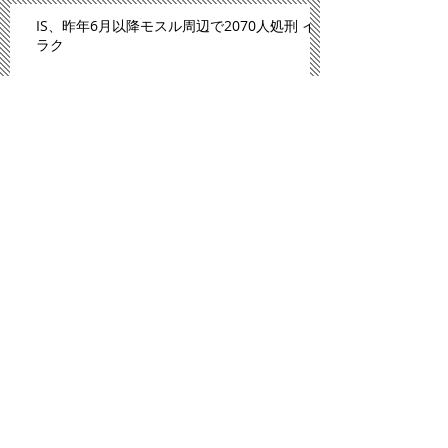
IS、昨年6月以降モスル周辺で2070人処刑 イ
ラク
川内原発、１１日にも再稼働＝「原発ゼロ」
解消へ－九州電
「広島は原爆のモルモットにされた」。スペ
イン紙報じる
プロ野球広島、背番号８６ずらり 平和への思
い、後世へ