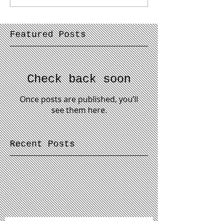
Featured Posts
Check back soon
Once posts are published, you’ll
see them here.
Recent Posts