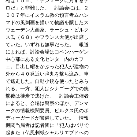
相は１５日、「デンマークに対するテ
ロだ」と非難した。　討論会には、２
００７年にイスラム教の預言者ムハン
マドの風刺画を描いて物議を醸したス
ウェーデン人画家、ラーシュ・ビルク
ス氏（６８）やフランス大使が出席し
ていた。いずれも無事だった。　報道
によれば、討論会場はコペンハーゲン
中心部にある文化センター内のカフ
ェ。目出し帽をかぶった犯人が建物の
外から４０発近い弾丸を撃ち込み、車
で逃走した。自動小銃を使ったとみら
れる。一方、犯人はシナゴーグでの銃
撃後は徒歩で逃げた。　討論会主催者
によると、会場は警察のほか、デンマ
ークの情報機関要員、ビルクス氏のボ
ディーガードが警備していた。　情報
機関当局者は記者団に「犯人はパリで
起きた（仏風刺紙シャルリエブドへの