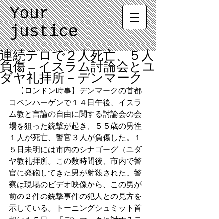
Your
justice
連続テロで２人死亡、５人
負傷＝イスラム討論会とユ
ダヤ礼拝所－デンマーク
　【ロンドン時事】デンマークの首都
コペンハーゲンで１４日午後、イスラ
ム教と言論の自由に関する討論会の会
場を狙った銃撃が起き、５５歳の男性
１人が死亡、警官３人が負傷した。１
５日未明には市内のシナゴーグ（ユダ
ヤ教礼拝所。この数時間後、市内で警
官に発砲してきた男が射殺された。警
察は現場のビデオ映像から、この男が
前の２件の銃撃事件の犯人との見方を
示している。トーニングシュミット首