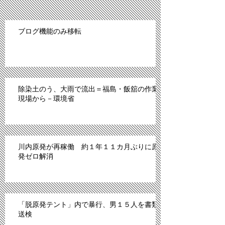
ブログ機能のみ移転
除染土のう、大雨で流出＝福島・飯舘の作業
現場から－環境省
川内原発が再稼働 約１年１１カ月ぶりに原
発ゼロ解消
「脱原発テント」内で暴行、男１５人を書類
送検