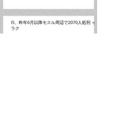
IS、昨年6月以降モスル周辺で2070人処刑 イ
ラク
川内原発、１１日にも再稼働＝「原発ゼロ」
解消へ－九州電
「広島は原爆のモルモットにされた」。スペ
イン紙報じる
プロ野球広島、背番号８６ずらり 平和への思
い、後世へ