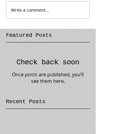
Write a comment...
Featured Posts
Check back soon
Once posts are published, you’ll
see them here.
Recent Posts