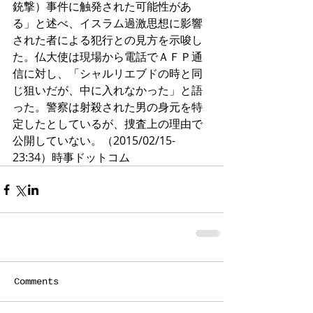
銃撃）事件に触発された可能性があ
る」と述べ、イスラム過激思想に影響
された者による犯行との見方を示唆し
た。仏大使は現場から電話でＡＦＰ通
信に対し、「シャルリエブドの時と同
じ狙いだが、中に入れなかった」と語
った。警察は射殺された男の身元を特
定したとしているが、捜査上の理由で
公開していない。（2015/02/15-
23:34）時事ドットコム
Comments