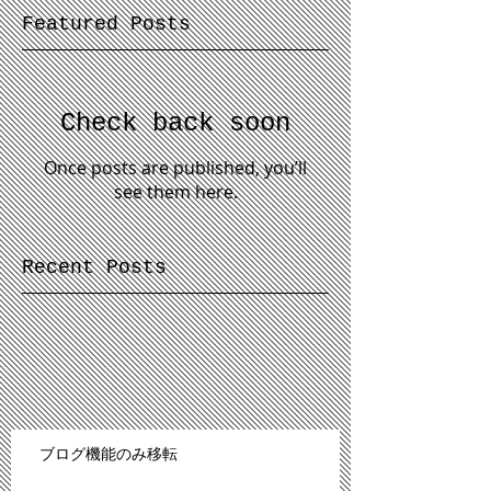
Featured Posts
Check back soon
Once posts are published, you’ll
see them here.
Recent Posts
ブログ機能のみ移転