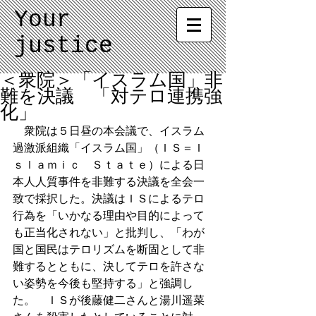
Your
justice
＜衆院＞「イスラム国」非
難を決議 「対テロ連携強
化」
　衆院は５日昼の本会議で、イスラム
過激派組織「イスラム国」（ＩＳ＝Ｉ
ｓｌａｍｉｃ　Ｓｔａｔｅ）による日
本人人質事件を非難する決議を全会一
致で採択した。決議はＩＳによるテロ
行為を「いかなる理由や目的によって
も正当化されない」と批判し、「わが
国と国民はテロリズムを断固として非
難するとともに、決してテロを許さな
い姿勢を今後も堅持する」と強調し
た。　ＩＳが後藤健二さんと湯川遥菜