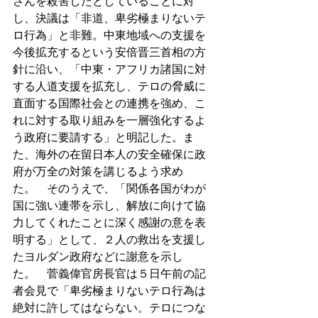
さんを殺害したとしていることに対
し、決議は「非道、卑劣極まりないテ
ロ行為」と非難。中東地域への支援を
今後拡充するという安倍晋三首相の方
針に沿い、「中東・アフリカ諸国に対
する人道支援を拡充し、テロの脅威に
直面する国際社会との連携を強め、こ
れに対する取り組みを一層強化するよ
う政府に要請する」と明記した。ま
た、海外の在留日本人の安全確保に政
府が万全の対策を講じるよう求め
た。　そのうえで、「関係各国がわが
国に強い連帯を示し、解放に向けて協
力してくれたことに深く感謝の意を表
明する」として、２人の救出を支援し
たヨルダン政府などに謝意を示し
た。　菅義偉官房長官は５日午前の記
者会見で「卑劣極まりないテロ行為は
絶対に許してはならない。テロにつな