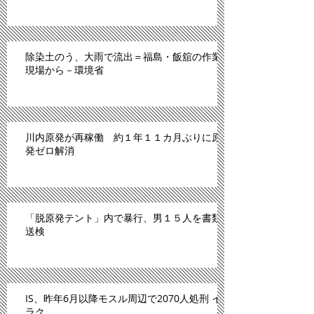
除染土のう、大雨で流出＝福島・飯舘の作業
現場から－環境省
川内原発が再稼働 約１年１１カ月ぶりに原
発ゼロ解消
「脱原発テント」内で暴行、男１５人を書類
送検
IS、昨年6月以降モスル周辺で2070人処刑 イ
ラク