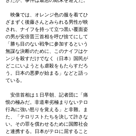
きたが、事件は最悪の結末を迎えた。 
　映像では、オレンジ色の服を着てひ
ざまずく後藤さんとみられる男性が映
され、ナイフを持って立つ黒い覆面姿
の男が安倍晋三首相を呼び捨てにして
「勝ち目のない戦争に参加するという
無謀な決断のために、このナイフはケ
ンジを殺すだけでなく（日本）国民が
どこにいようとも虐殺をもたらすだろ
う。日本の悪夢が始まる」などと語っ
ている。 
　安倍首相は１日早朝、記者団に「痛
恨の極みだ。非道卑劣極まりないテロ
行為に強い怒りを覚える」と非難。ま
た、「テロリストたちを決して許さな
い。その罪を償わせるために国際社会
と連携する。日本がテロに屈すること