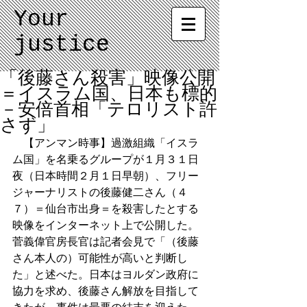
Your
justice
「後藤さん殺害」映像公開
＝イスラム国、日本も標的
－安倍首相「テロリスト許
さず」
　【アンマン時事】過激組織「イスラ
ム国」を名乗るグループが１月３１日
夜（日本時間２月１日早朝）、フリー
ジャーナリストの後藤健二さん（４
７）＝仙台市出身＝を殺害したとする
映像をインターネット上で公開した。
菅義偉官房長官は記者会見で「（後藤
さん本人の）可能性が高いと判断し
た」と述べた。日本はヨルダン政府に
協力を求め、後藤さん解放を目指して