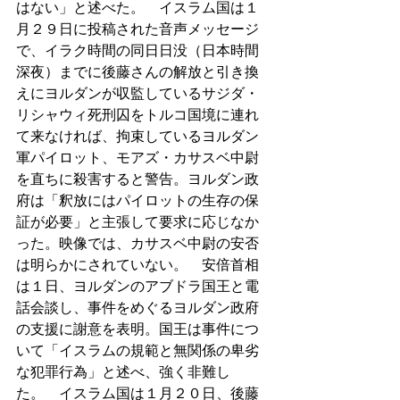
はない」と述べた。　イスラム国は１
月２９日に投稿された音声メッセージ
で、イラク時間の同日日没（日本時間
深夜）までに後藤さんの解放と引き換
えにヨルダンが収監しているサジダ・
リシャウィ死刑囚をトルコ国境に連れ
て来なければ、拘束しているヨルダン
軍パイロット、モアズ・カサスベ中尉
を直ちに殺害すると警告。ヨルダン政
府は「釈放にはパイロットの生存の保
証が必要」と主張して要求に応じなか
った。映像では、カサスベ中尉の安否
は明らかにされていない。　安倍首相
は１日、ヨルダンのアブドラ国王と電
話会談し、事件をめぐるヨルダン政府
の支援に謝意を表明。国王は事件につ
いて「イスラムの規範と無関係の卑劣
な犯罪行為」と述べ、強く非難し
た。　イスラム国は１月２０日、後藤