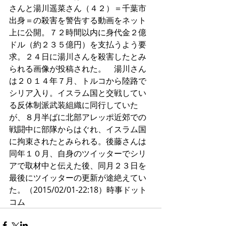
さんと湯川遥菜さん（４２）＝千葉市
出身＝の殺害を警告する動画をネット
上に公開。７２時間以内に身代金２億
ドル（約２３５億円）を支払うよう要
求。２４日に湯川さんを殺害したとみ
られる画像が投稿された。　湯川さん
は２０１４年７月、トルコから陸路で
シリア入り。イスラム国と交戦してい
る反体制派武装組織に同行していた
が、８月半ばに北部アレッポ近郊での
戦闘中に部隊からはぐれ、イスラム国
に拘束されたとみられる。後藤さんは
同年１０月、自身のツイッターでシリ
アで取材中と伝えた後、同月２３日を
最後にツイッターの更新が途絶えてい
た。（2015/02/01-22:18）時事ドット
コム