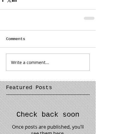
Comments
Write a comment...
Featured Posts
Check back soon
Once posts are published, you’ll
see them here.