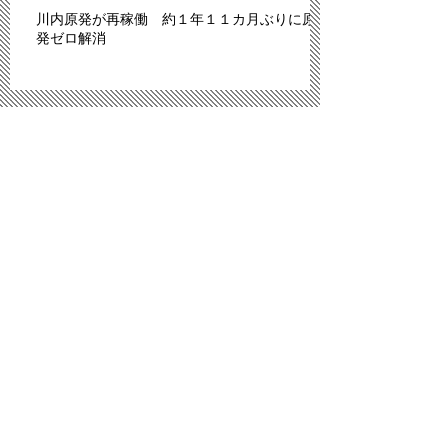
川内原発が再稼働 約１年１１カ月ぶりに原
発ゼロ解消
「脱原発テント」内で暴行、男１５人を書類
送検
IS、昨年6月以降モスル周辺で2070人処刑 イ
ラク
川内原発、１１日にも再稼働＝「原発ゼロ」
解消へ－九州電