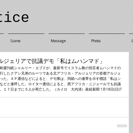
tice
Scene
Message
Photo
ルジェリアで抗議デモ「私はムハンマド」
刺週刊紙シャルリー・エブドが、最新号でイスラム教の預言者ムハンマドの
行したクアシ兄弟のルーツである北アフリカ・アルジェリアの首都アルジェ
った。ＡＰ通信などによると、デモ隊は、同紙への連帯を示す標語「私はシ
などと連呼した。ロイター通信によると、西アフリカ・ニジェールでも抗議
１７日までに５人が死亡した。（カイロ　大内清）産経新聞 1月18日(日)7