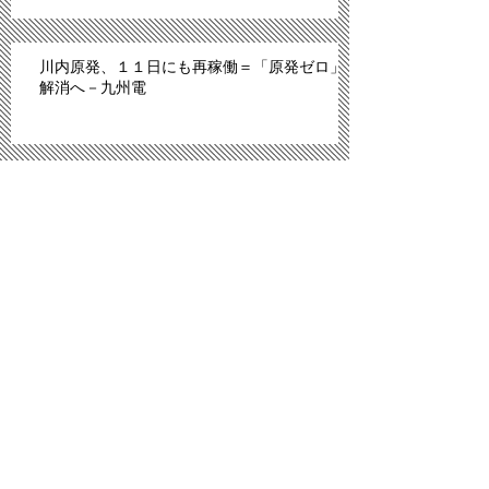
川内原発、１１日にも再稼働＝「原発ゼロ」
解消へ－九州電
「広島は原爆のモルモットにされた」。スペ
イン紙報じる
プロ野球広島、背番号８６ずらり 平和への思
い、後世へ
「議員辞職ものだ」 武藤氏発言問題、自民
内からも批判