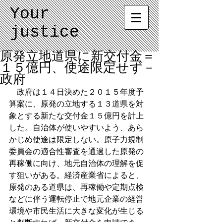
Your
justice
原発立地道県に新交付金＝
１５億円、使途限定せず－
政府
　政府は１４日決めた２０１５年度予
算案に、原発の立地する１３道県を対
象とする新たな交付金１５億円を計上
した。自治体が使いやすいよう、あら
かじめ使途は限定しない。原子力規制
委員会の適合性審査を通過した原発の
再稼働に向け、地元自治体の理解を促
す狙いがある。経済産業省によると、
原発のある道県は、再稼働や定期点検
などに伴う運転停止で地元企業の経営
環境や市民生活に大きな変化が生じる