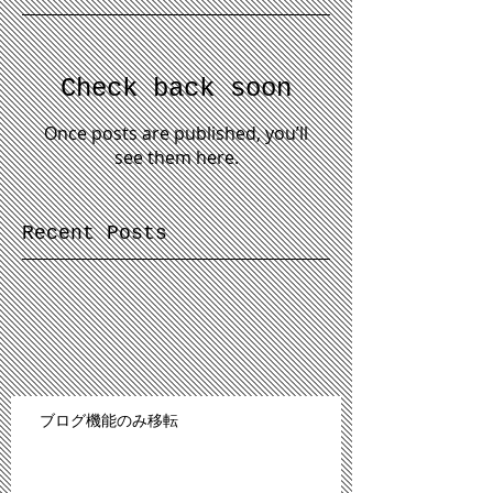
Check back soon
Once posts are published, you’ll
see them here.
Recent Posts
ブログ機能のみ移転