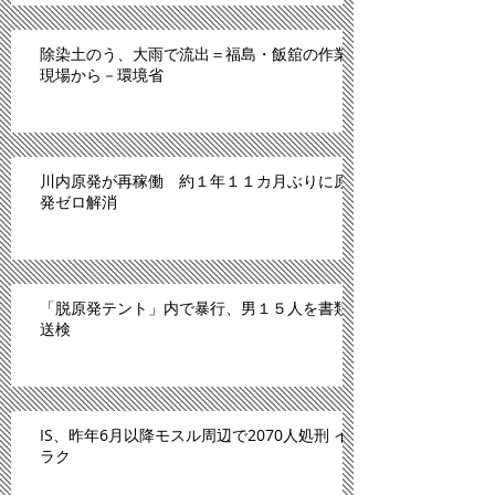
除染土のう、大雨で流出＝福島・飯舘の作業
現場から－環境省
川内原発が再稼働 約１年１１カ月ぶりに原
発ゼロ解消
「脱原発テント」内で暴行、男１５人を書類
送検
IS、昨年6月以降モスル周辺で2070人処刑 イ
ラク