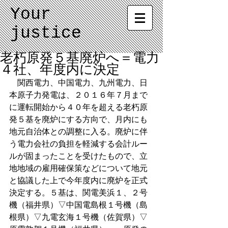
Your
justice
老朽原発５基廃炉へ＝電力
４社、年度内に決定
　関西電力、中国電力、九州電力、日
本原子力発電は、２０１６年７月まで
に運転開始から４０年を超える老朽原
発５基を廃炉にする方向で、月内にも
地元自治体との調整に入る。廃炉に伴
う電力会社の負担を軽減する会計ルー
ルが固まったことを受けたもので、立
地地域の雇用確保策などについて地元
と協議した上で今年度内に廃炉を正式
決定する。５基は、関電美浜１、２号
機（福井県）▽中国電島根１号機（島
根県）▽九電玄海１号機（佐賀県）▽