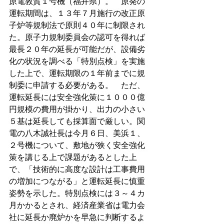
原電敦賀１号機（福井県）。　原発の
運転期間は、１３年７月施行の改正原
子炉等規制法で原則４０年に制限され
た。原子力規制委員会の認可を得れば
最長２０年の延長が可能だが、設備劣
化の状況を調べる「特別点検」を実施
した上で、運転期限の１年前までに規
制委に申請する必要がある。　ただ、
運転延長には安全強化策に１０００億
円規模の費用が掛かり、出力の小さい
５基は延長しても採算面で厳しい。関
電の八木誠社長は今月６日、美浜１、
２号機について、敷地が狭く安全強化
策を講じる上で課題があるとした上
で、「技術的に高度な設計は工事費用
の増加につながる」と運転延長に慎重
姿勢を示した。特別点検には３～４カ
月かかるとされ、経済産業省は電力会
社に延長か廃炉かを早急に判断するよ