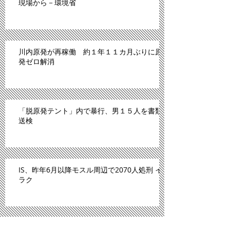
現場から－環境省
川内原発が再稼働 約１年１１カ月ぶりに原
発ゼロ解消
「脱原発テント」内で暴行、男１５人を書類
送検
IS、昨年6月以降モスル周辺で2070人処刑 イ
ラク
川内原発、１１日にも再稼働＝「原発ゼロ」