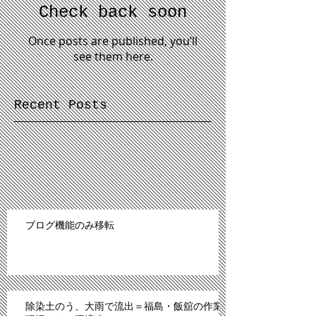
Check back soon
Once posts are published, you’ll
see them here.
Recent Posts
ブログ機能のみ移転
除染土のう、大雨で流出＝福島・飯舘の作業