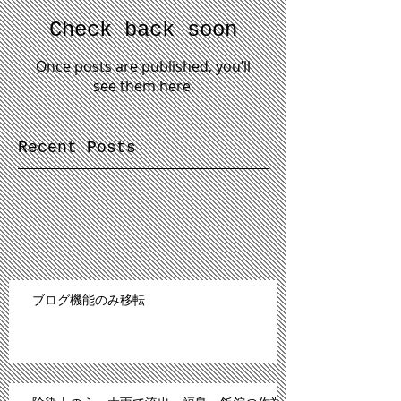
Check back soon
Once posts are published, you’ll
see them here.
Recent Posts
ブログ機能のみ移転