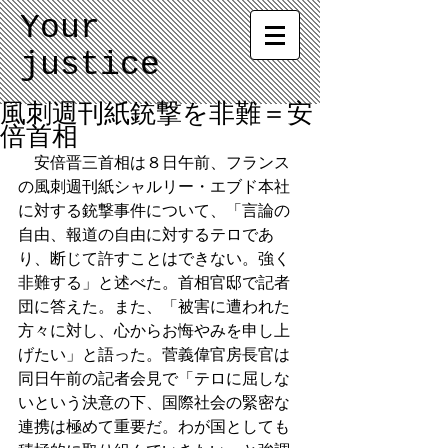
Your
justice
風刺週刊紙銃撃を非難＝安
倍首相
　安倍晋三首相は８日午前、フランス
の風刺週刊紙シャルリー・エブド本社
に対する銃撃事件について、「言論の
自由、報道の自由に対するテロであ
り、断じて許すことはできない。強く
非難する」と述べた。首相官邸で記者
団に答えた。また、「被害に遭われた
方々に対し、心からお悔やみを申し上
げたい」と語った。菅義偉官房長官は
同日午前の記者会見で「テロに屈しな
いという決意の下、国際社会の緊密な
連携は極めて重要だ。わが国としても