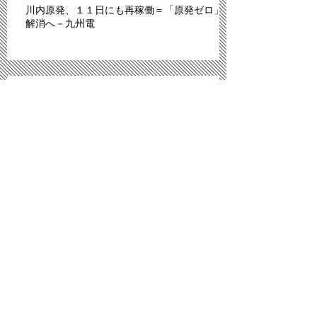
川内原発、１１日にも再稼働＝「原発ゼロ」
解消へ－九州電
「広島は原爆のモルモットにされた」。スペ
イン紙報じる
プロ野球広島、背番号８６ずらり 平和への思
い、後世へ
「議員辞職ものだ」 武藤氏発言問題、自民
内からも批判