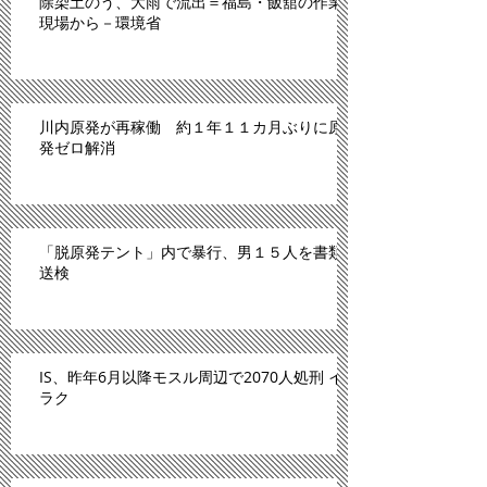
除染土のう、大雨で流出＝福島・飯舘の作業
現場から－環境省
川内原発が再稼働 約１年１１カ月ぶりに原
発ゼロ解消
「脱原発テント」内で暴行、男１５人を書類
送検
IS、昨年6月以降モスル周辺で2070人処刑 イ
ラク