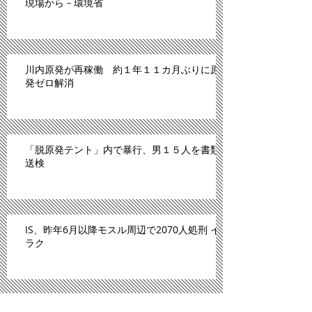
現場から－環境省
川内原発が再稼働 約１年１１カ月ぶりに原
発ゼロ解消
「脱原発テント」内で暴行、男１５人を書類
送検
IS、昨年6月以降モスル周辺で2070人処刑 イ
ラク
川内原発、１１日にも再稼働＝「原発ゼロ」