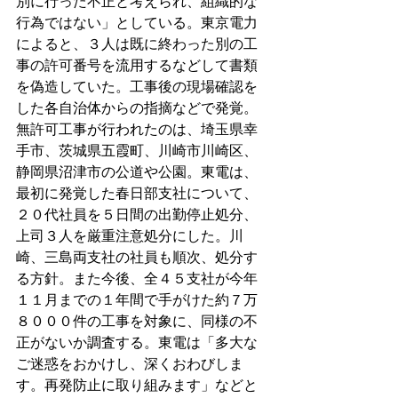
別に行った不正と考えられ、組織的な
行為ではない」としている。東京電力
によると、３人は既に終わった別の工
事の許可番号を流用するなどして書類
を偽造していた。工事後の現場確認を
した各自治体からの指摘などで発覚。
無許可工事が行われたのは、埼玉県幸
手市、茨城県五霞町、川崎市川崎区、
静岡県沼津市の公道や公園。東電は、
最初に発覚した春日部支社について、
２０代社員を５日間の出勤停止処分、
上司３人を厳重注意処分にした。川
崎、三島両支社の社員も順次、処分す
る方針。また今後、全４５支社が今年
１１月までの１年間で手がけた約７万
８０００件の工事を対象に、同様の不
正がないか調査する。東電は「多大な
ご迷惑をおかけし、深くおわびしま
す。再発防止に取り組みます」などと