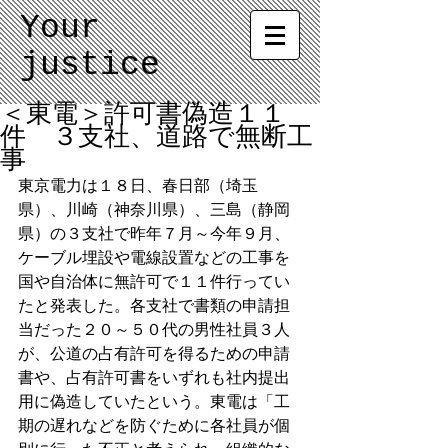
Your
justice
＜東電＞許可書偽造１１
件 ３支社、道路で無断工
事
東京電力は１８日、春日部（埼玉
県）、川崎（神奈川県）、三島（静岡
県）の３支社で昨年７月～今年９月、
ケーブル埋設や電線設置などの工事を
国や自治体に無許可で１１件行ってい
たと発表した。各支社で書類の申請担
当だった２０～５０代の男性社員３人
が、公道の占有許可を得るための申請
書や、占有許可書をいずれも社内提出
用に偽造していたという。東電は「工
期の遅れなどを防ぐために各社員が個