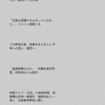
「広島は原爆のモルモットにされ
た」。スペイン紙報じる
プロ野球広島、背番号８６ずらり 平
和への思い、後世へ
「議員辞職ものだ」 武藤氏発言問
題、自民内からも批判
特集ワイド:「忘災」の原発列島 再
稼働は未来へ無責任 城南信金トップ
退く、吉原毅理事長に聞く