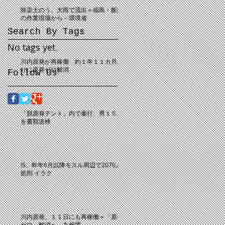
除染土のう、大雨で流出＝福島・飯舘
の作業現場から－環境省
Search By Tags
No tags yet.
川内原発が再稼働 約１年１１カ月ぶ
りに原発ゼロ解消
Follow Us
「脱原発テント」内で暴行、男１５人
を書類送検
IS、昨年6月以降モスル周辺で2070人
処刑 イラク
川内原発、１１日にも再稼働＝「原発
ゼロ」解消へ－九州電