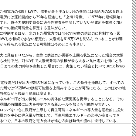
州電力の439万kWで、需要が最も少ない5月の昼間には供給力の50％以上
所には運転開始から39年を経過した「玄海1号機」（1975年に運転開始）
ても、原子力規制委員会に適合性審査を申請していない発電所を数多く加え
ギーの接続可能量を算定する意味がない。 
に抑制するほか、水力も九州電力では4分の1程度の供給力に抑制する（図
kWしか接続できない想定だ。太陽光を619万kWも見込んでいることが影響
から得られる状況になる可能性は今のところ小さい。 
大に見積もりながら、実際に供給力が需要を上回る状況になった場合の太陽
も検討中だ。7社の中で太陽光発電の規模が最も大きい九州電力を例にとる
日までの出力抑制を実施した場合には、実施しない場合と比べて305万kWの
の発電設備だけが出力抑制の対象になっている。この条件を撤廃して、すべての
九州では96万kWの接続可能量を上積みすることが可能になる。このほかの地
当然ながら接続可能量は増える。 
ネルギー庁が出力抑制ルールの具体的な変更案を提示することになる。その
昼間の時間帯に出力を抑制できる新ルールを加える可能性が大きい。 
ロッパを中心に政府が主導して再生可能エネルギーの導入量を意欲的に拡大
風力を中心に導入量が増加して、再生可能エネルギーの比率が高まってき
る中で、日本の政府と電力会社が進む方向は時代の流れに逆行している。