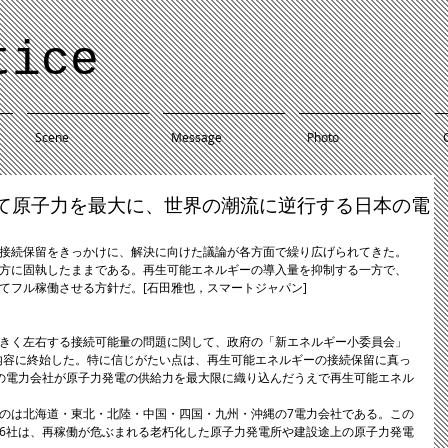
tice
Scene
Message
Photo
て原子力を最大に、世界の潮流に逆行する日本の電
接続保留をきっかけに、解決に向けた議論が各方面で繰り広げられてきた。
方に固執したままである。再生可能エネルギーの導入量を抑制する一方で、
てフル稼働させる方針だ。[石田雅也，スマートジャパン] 
きく左右する接続可能量の問題に関して、政府の「新エネルギー小委員会」
の内容に終始した。特に信じがたい点は、再生可能エネルギーの接続保留に真っ
の電力会社が原子力発電の供給力を最大限に織り込んだうえで再生可能エネル
のは北海道・東北・北陸・中国・四国・九州・沖縄の7電力会社である。この
6社は、再稼働が危ぶまれる老朽化した原子力発電所や建設途上の原子力発電