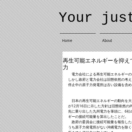
Your jus
Home
About
再生可能エネルギーを抑え
力
　電力会社による再生可能エネルギーの
しかし政府と電力会社は旧態依然の考え
停止中の原子力発電所は古い設備を含め
　日本の再生可能エネルギーの動向を大
が12月16日に示した方針は旧態依然
先に乗り出した九州電力を筆頭に、6社
ギーの接続可能量を算出したことだ。 
　政府の委員会に接続可能量を報告した
うち原子力発電所がない沖縄電力を除く