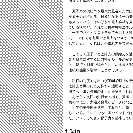
所までも供給力に加えている。 
　原子力の供給力を最大に見込んだのは九
を原子力が占める。対象になる原子力発電
も入っている。そのほかの電力会社を見
ている状態だ。これでは再生可能エネル
　一方でバイオマスを含めて火力を大幅
2）。それでも九州では風力をわずか3万
しているが、それほどの供給力を太陽光
　こうして原子力と太陽光の供給力を過
光と風力に対する出力抑制ルールの変更
と、現行の制度で認められている最大30
接続可能量を増やすことができる 
　現行の制度では出力が500kW以上
太陽光と風力に出力抑制を適用すると、
域でも、出力抑制のルールを変更すれば
　おそらく次回の委員会の場で、資源エ
案の中には、太陽光発電がピークになる
　世界の主要国を見渡してみると、ヨー
している。アジアでも中国やインドでは
た。アメリカでさえ原子力を縮小してい