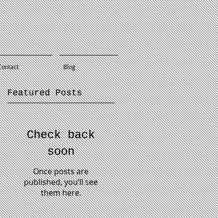
Contact
Blog
Featured Posts
Check back
soon
Once posts are
published, you’ll see
them here.