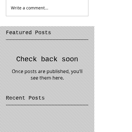
Write a comment...
Featured Posts
Check back soon
Once posts are published, you’ll
see them here.
Recent Posts