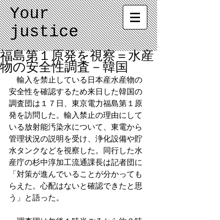
Your
justice
福島第１原発を視察＝水産
物の安全性調査－韓国
　輸入を禁止している日本産水産物の
安全性を確認するため来日した韓国の
調査団は１７日、東京電力福島第１原
発を訪問した。輸入禁止の理由にして
いる放射能汚染水について、東電から
管理状況の説明を受け、浄化設備や貯
水タンクなどを視察した。同行した水
産庁の杉中淳加工流通課長は記者団に
「対策が進んでいることが分かっても
らえた。心配はないと確認できたと思
う」と語った。