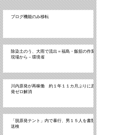
ブログ機能のみ移転
除染土のう、大雨で流出＝福島・飯舘の作業
現場から－環境省
川内原発が再稼働 約１年１１カ月ぶりに原
発ゼロ解消
「脱原発テント」内で暴行、男１５人を書類
送検