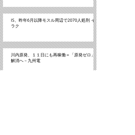
IS、昨年6月以降モスル周辺で2070人処刑 イ
ラク
川内原発、１１日にも再稼働＝「原発ゼロ」
解消へ－九州電
「広島は原爆のモルモットにされた」。スペ
イン紙報じる
プロ野球広島、背番号８６ずらり 平和への思
い、後世へ