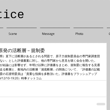
tice
Scene
Message
Photo
原発の活断層－規制委
県）直下に活断層があるとされる問題で、原子力規制委員会の専門家調査団
ない」とした評価書案に対し、他の専門家から意見を聴く会合を開いた。
が結論には影響せず、年明け以降に評価書をまとめ、規制委に報告する見通
走る断層と、敷地内の活断層「浦底断層」の関係について、「評価書の記載
委の石渡明委員は「貴重な指摘を多数頂いた。評価書をブラッシュアップ
2/10-19:20）時事ドットコム