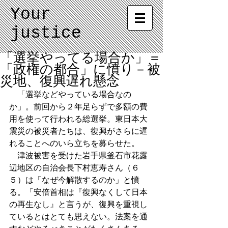
Your
justice
「選挙やってる場合か」＝
「政権の都合」に憤り－被
災地、復興遅れ懸念
　「選挙などやっている場合なの
か」。前回から２年足らずで多額の費
用を使って行われる総選挙。東日本大
震災の被災者たちは、復興がさらに遅
れることへのいら立ちを募らせた。 
　津波被害を受けた岩手県釜石市花露
辺地区の自治会長下村恵寿さん（６
５）は「なぜ今解散するのか」と憤
る。「安倍首相は『復興なくして日本
の再生なし』と言うが、復興を重視し
ているとはとても思えない。法案を通