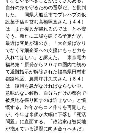
すなどやるべきことがたくさんある。
自分の身を守るための選挙だ」と批判
した。　同県大船渡市でプレハブの仮
設菓子店を営む高橋照直さん（４４）
は「また復興が遅れるのでは」と不安
そう。新たに工場を建てる予定だが、
最近は客足が遠のき、「大企業ばかり
でなく零細企業への支援にもっと力を
入れてほしい」と訴えた。　東京電力
福島第１原発から２０キロ圏内で初め
て避難指示が解除された福島県田村市
都路地区。農業坪井久夫さん（６４）
は「復興を急がなければならない中、
意味のない解散。自分らだけの都合で
被災地を振り回すのは許せない」と憤
慨する。昨年からコメ作りを再開した
が、今年は米価が大幅に下落し「死活
問題」に直面する。「政治家は被災地
が抱えている課題に向き合うべきだ」