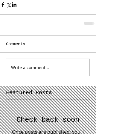
Comments
Write a comment...
Featured Posts
Check back soon
Once posts are published, you’ll