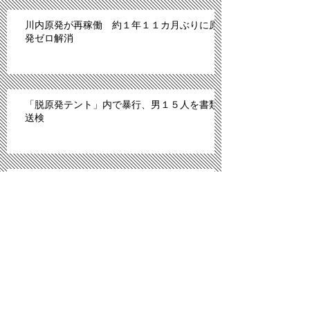
川内原発が再稼働 約１年１１カ月ぶりに原
発ゼロ解消
「脱原発テント」内で暴行、男１５人を書類
送検
IS、昨年6月以降モスル周辺で2070人処刑 イ
ラク
川内原発、１１日にも再稼働＝「原発ゼロ」
解消へ－九州電