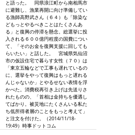
と語った。　同県浪江町から南相馬市
に避難し、漁業再開に向け準備してい
る漁師高野武さん（６４）も「除染な
どもっとやるべきことはたくさんあ
る」と復興の停滞を懸念。総選挙に投
入される６００億円程度の国費につい
て、「そのお金を復興支援に回しても
らいたい」と話した。　宮城県気仙沼
市の仮設住宅で暮らす女性（７０）は
「東京五輪などで工事も遅れているの
に、選挙をやって復興はもっと遅れる
んじゃないか」とやるせない表情を浮
かべた。消費税再引き上げは先送りさ
れたものの、「首相は金持ちを優遇し
てばかり。被災地にたくさんいる私た
ち低所得者層のことをもっと考えて」
と注文を付けた。（2014/11/18-
19:49）時事ドットコム