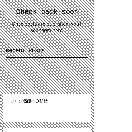
Check back soon
Once posts are published, you’ll
see them here.
Recent Posts
ブログ機能のみ移転