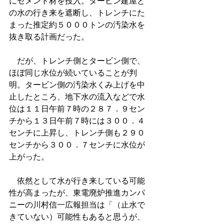
にセメント材を投入。タービン建屋と
の水の行き来を遮断し、トレンチにた
まった推定約５０００トンの汚染水を
抜き取る計画だった。
　だが、トレンチ側とタービン側で、
ほぼ同じ水位が続いていることが判
明。タービン側の汚染水くみ上げを中
止したところ、地下水の流入などで水
位は１１日午前７時の２８７．９セン
チから１３日午前７時には３００．４
センチに上昇し、トレンチ側も２９０
センチから３００．７センチに水位が
上がった。
　依然として水が行き来している可能
性が高まったが、東電廃炉推進カンパ
ニーの川村信一広報担当は「（止水で
きていない）可能性もあると思うが、