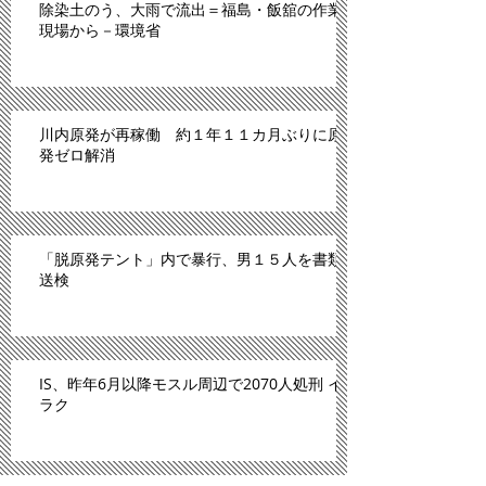
除染土のう、大雨で流出＝福島・飯舘の作業
現場から－環境省
川内原発が再稼働 約１年１１カ月ぶりに原
発ゼロ解消
「脱原発テント」内で暴行、男１５人を書類
送検
IS、昨年6月以降モスル周辺で2070人処刑 イ
ラク