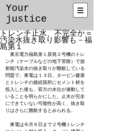
Your
justice
トレンチ止水、不完全か＝
汚染水抜き取り影響も－福
島第１
　東京電力福島第１原発２号機のトレ
ンチ（ケーブルなどの地下管路）で放
射能汚染水の抜き取りが難航している
問題で、東電は１３日、タービン建屋
とトレンチの接続箇所にセメント材を
投入した後も、双方の水位が連動して
いることを明らかにした。止水が完全
にできていない可能性が高く、抜き取
りはさらに難航するとみられる。
　東電は今月６日まで２号機トレンチ