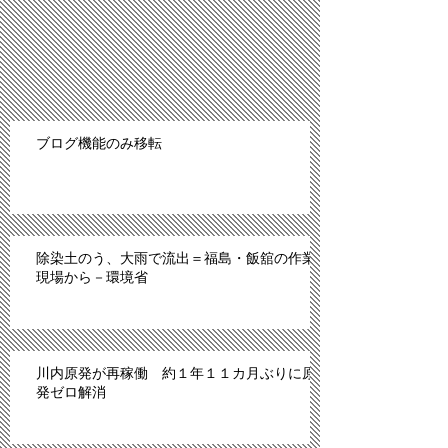
ブログ機能のみ移転
除染土のう、大雨で流出＝福島・飯舘の作業
現場から－環境省
川内原発が再稼働 約１年１１カ月ぶりに原
発ゼロ解消