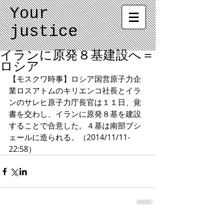
Your
justice
イランに原発８基建設へ＝
ロシア
【モスクワ時事】ロシア国営原子力企
業ロスアトムのキリエンコ社長とイラ
ンのサレヒ原子力庁長官は１１日、覚
書を交わし、イランに原発８基を建設
することで合意した。４基は南部ブシ
ェールに造られる。（2014/11/11-
22:58）