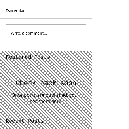
Comments
Write a comment...
Featured Posts
Check back soon
Once posts are published, you’ll
see them here.
Recent Posts