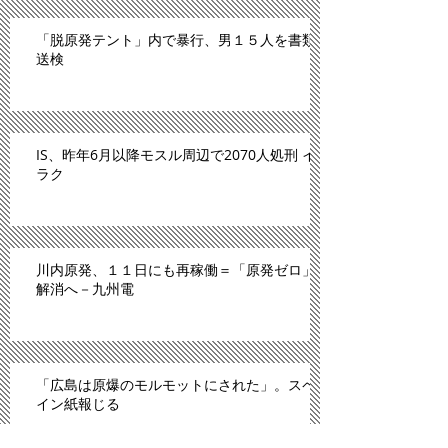
「脱原発テント」内で暴行、男１５人を書類
送検
IS、昨年6月以降モスル周辺で2070人処刑 イ
ラク
川内原発、１１日にも再稼働＝「原発ゼロ」
解消へ－九州電
「広島は原爆のモルモットにされた」。スペ
イン紙報じる