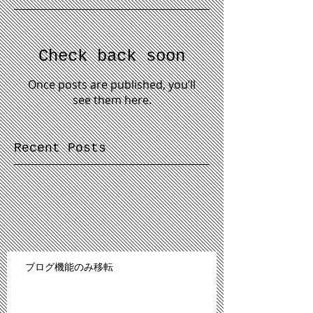
Check back soon
Once posts are published, you’ll
see them here.
Recent Posts
ブログ機能のみ移転