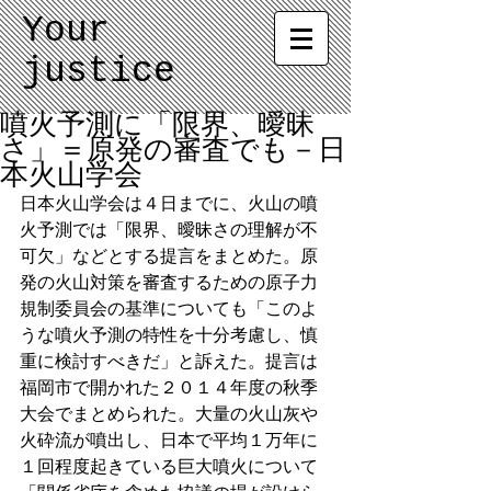
Your
justice
噴火予測に「限界、曖昧
さ」＝原発の審査でも－日
本火山学会
日本火山学会は４日までに、火山の噴
火予測では「限界、曖昧さの理解が不
可欠」などとする提言をまとめた。原
発の火山対策を審査するための原子力
規制委員会の基準についても「このよ
うな噴火予測の特性を十分考慮し、慎
重に検討すべきだ」と訴えた。提言は
福岡市で開かれた２０１４年度の秋季
大会でまとめられた。大量の火山灰や
火砕流が噴出し、日本で平均１万年に
１回程度起きている巨大噴火について