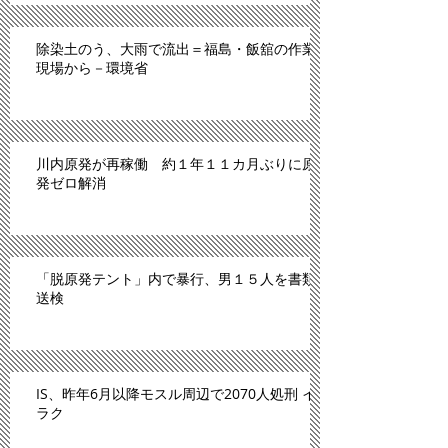
除染土のう、大雨で流出＝福島・飯舘の作業
現場から－環境省
川内原発が再稼働 約１年１１カ月ぶりに原
発ゼロ解消
「脱原発テント」内で暴行、男１５人を書類
送検
IS、昨年6月以降モスル周辺で2070人処刑 イ
ラク