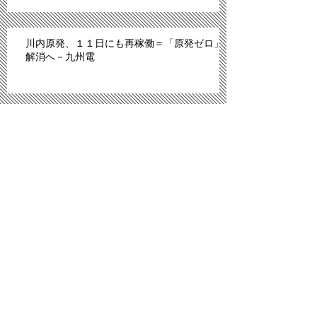
川内原発、１１日にも再稼働＝「原発ゼロ」
解消へ－九州電
「広島は原爆のモルモットにされた」。スペ
イン紙報じる
プロ野球広島、背番号８６ずらり 平和への思
い、後世へ
「議員辞職ものだ」 武藤氏発言問題、自民
内からも批判