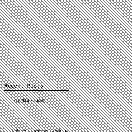
Recent Posts
ブログ機能のみ移転
除染土のう、大雨で流出＝福島・飯舘