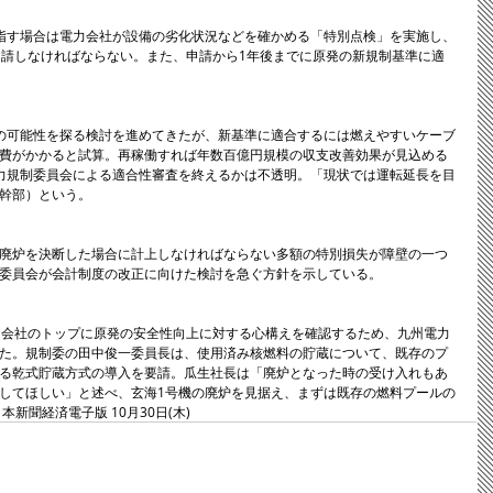
指す場合は電力会社が設備の劣化状況などを確かめる「特別点検」を実施し、
申請しなければならない。また、申請から1年後までに原発の新規制基準に適
の可能性を探る検討を進めてきたが、新基準に適合するには燃えやすいケーブ
費がかかると試算。再稼働すれば年数百億円規模の収支改善効果が見込める
力規制委員会による適合性審査を終えるかは不透明。「現状では運転延長を目
幹部）という。
廃炉を決断した場合に計上しなければならない多額の特別損失が障壁の一つ
委員会が会計制度の改正に向けた検討を急ぐ方針を示している。
力会社のトップに原発の安全性向上に対する心構えを確認するため、九州電力
た。規制委の田中俊一委員長は、使用済み核燃料の貯蔵について、既存のプ
る乾式貯蔵方式の導入を要請。瓜生社長は「廃炉となった時の受け入れもあ
してほしい」と述べ、玄海1号機の廃炉を見据え、まずは既存の燃料プールの
本新聞経済電子版 10月30日(木)