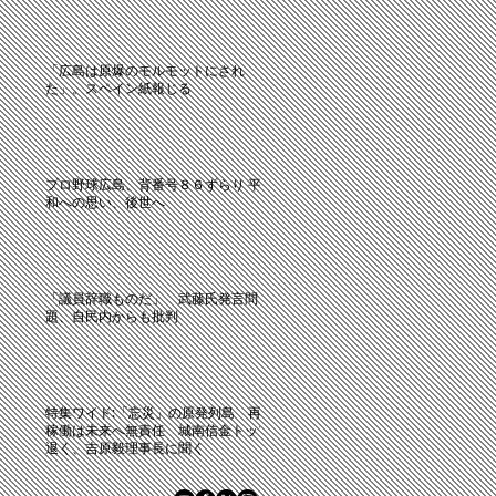
「広島は原爆のモルモットにされ
た」。スペイン紙報じる
プロ野球広島、背番号８６ずらり 平
和への思い、後世へ
「議員辞職ものだ」 武藤氏発言問
題、自民内からも批判
特集ワイド:「忘災」の原発列島 再
稼働は未来へ無責任 城南信金トップ
退く、吉原毅理事長に聞く