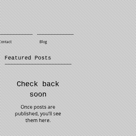
Contact
Blog
Featured Posts
Check back
soon
Once posts are
published, you’ll see
them here.