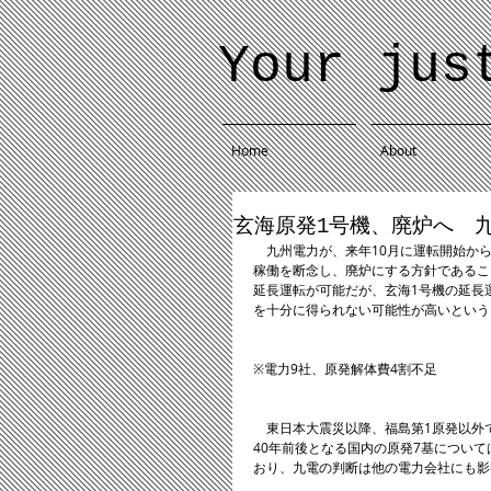
Your jus
Home
About
玄海原発1号機、廃炉へ 
　九州電力が、来年10月に運転開始から
稼働を断念し、廃炉にする方針であるこ
延長運転が可能だが、玄海1号機の延長
を十分に得られない可能性が高いという
※電力9社、原発解体費4割不足
　東日本大震災以降、福島第1原発以外
40年前後となる国内の原発7基につい
おり、九電の判断は他の電力会社にも影