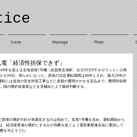
tice
Scene
Message
Photo
九電「経済性担保できず」
40年を迎える玄海原発1号機（佐賀県玄海町、出力55万9千キロワット）の再
とが29日、明らかになった。原発の法定運転期間は40年とされ、最大20年の
運転には追加の安全対策工事などに多額の費用がかかる見込みで、費用対効果
。国の廃炉促進策などを見極めた上で最終判断する。
で原発の廃炉方針が表面化するのは初めて。玄海1号機を含め、運転開始から
ては、経済産業省が廃炉にするかの判断を急ぐよう電気事業連合会に要請して
響を与えそうだ。