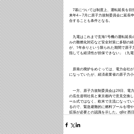
　7基については制度上、運転延長を目
来年4～7月に原子力規制委員会に延長
合することも条件となる。
　九電はこれまで玄海1号機の運転延長
ルの難燃化対応など安全対策に多額の経
が、1年余りという限られた期間で原子
指しても経済性が担保できない」（九電
　原発の廃炉をめぐっては、電力会社が
になっていたが、経済産業省の原子力小
　一方、原子力規制委員会は29日、電
の瓜生道明社長と東京都内で意見交換し
ール式ではなく、欧米で主流になってい
るので、緊急避難的に燃料プールを増や
拡張が必要との認識を示した。qBiz 西日