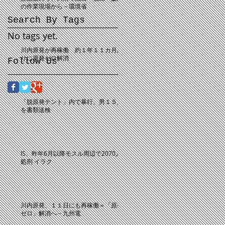
の作業現場から－環境省
Search By Tags
No tags yet.
川内原発が再稼働 約１年１１カ月ぶ
りに原発ゼロ解消
Follow Us
「脱原発テント」内で暴行、男１５人
を書類送検
IS、昨年6月以降モスル周辺で2070人
処刑 イラク
川内原発、１１日にも再稼働＝「原発
ゼロ」解消へ－九州電