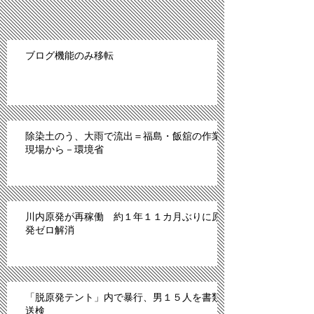
ブログ機能のみ移転
除染土のう、大雨で流出＝福島・飯舘の作業
現場から－環境省
川内原発が再稼働 約１年１１カ月ぶりに原
発ゼロ解消
「脱原発テント」内で暴行、男１５人を書類
送検