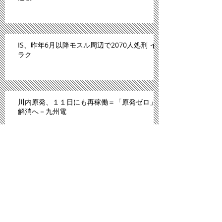
IS、昨年6月以降モスル周辺で2070人処刑 イ
ラク
川内原発、１１日にも再稼働＝「原発ゼロ」
解消へ－九州電
「広島は原爆のモルモットにされた」。スペ
イン紙報じる
プロ野球広島、背番号８６ずらり 平和への思