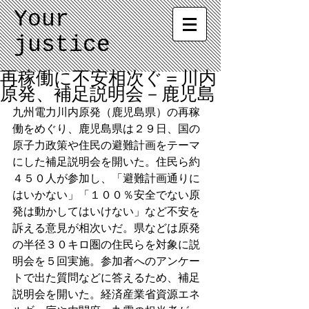
Your
justice
再稼働に不安相次ぐ＝川内
原発、補足説明会－鹿児島
九州電力川内原発（鹿児島県）の再稼
働をめぐり、鹿児島県は２９日、国の
原子力政策や住民の避難計画をテーマ
にした補足説明会を開いた。住民ら約
４５０人が参加し、「避難計画通りに
はいかない」「１００％安全でない原
発は動かしてはいけない」など不安を
訴える意見が相次いだ。県などは原発
の半径３０キロ圏の住民らを対象に説
明会を５回実施。参加者へのアンケー
トで出た質問などに答えるため、補足
説明会を開いた。経済産業省資源エネ