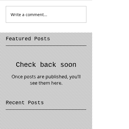
Write a comment...
Featured Posts
Check back soon
Once posts are published, you’ll
see them here.
Recent Posts