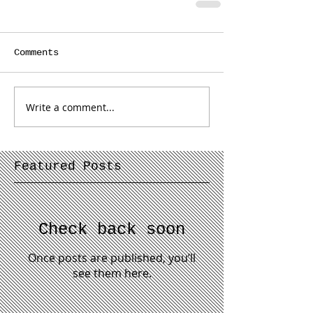
Comments
Write a comment...
Featured Posts
Check back soon
Once posts are published, you’ll
see them here.