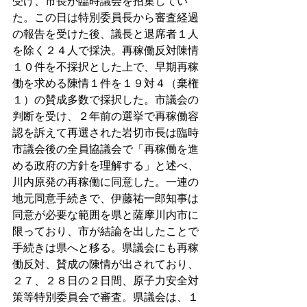
受け、市長が臨時議会を招集してい
た。この日は特別委員長から審査経過
の報告を受けた後、議長と退席者１人
を除く２４人で採決。再稼働反対陳情
１０件を不採択とした上で、早期再稼
働を求める陳情１件を１９対４（棄権
１）の賛成多数で採択した。市議会の
判断を受け、２年前の選挙で再稼働容
認を訴えて再選された岩切市長は臨時
市議会後の全員協議会で「再稼働を進
める政府の方針を理解する」と述べ、
川内原発の再稼働に同意した。一連の
地元同意手続きで、伊藤祐一郎知事は
同意が必要な範囲を県と薩摩川内市に
限っており、市が結論を出したことで
手続きは県へと移る。県議会にも再稼
働反対、賛成の陳情が出されており、
２７、２８日の２日間、原子力安全対
策等特別委員会で審査。県議会は、１