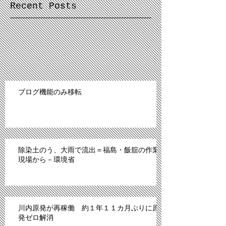
Recent Posts
ブログ機能のみ移転
除染土のう、大雨で流出＝福島・飯舘の作業
現場から－環境省
川内原発が再稼働 約１年１１カ月ぶりに原
発ゼロ解消