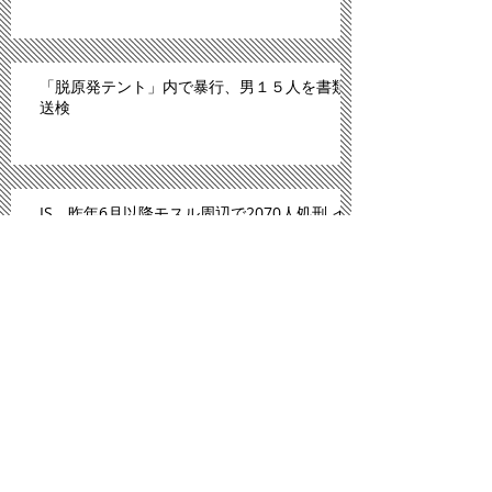
「脱原発テント」内で暴行、男１５人を書類
送検
IS、昨年6月以降モスル周辺で2070人処刑 イ
ラク
川内原発、１１日にも再稼働＝「原発ゼロ」
解消へ－九州電
「広島は原爆のモルモットにされた」。スペ
イン紙報じる