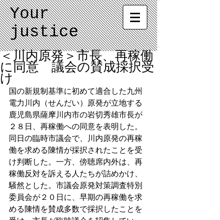
Your
justice
＜川内原発＞市長、再稼働
に同意 議会の賛成採択受
け
国の新規制基準に初めて適合した九州
電力川内（せんだい）原発が立地する
鹿児島県薩摩川内市の岩切秀雄市長が
２８日、再稼働への同意を表明した。
同日の臨時市議会で、川内原発の再稼
働を求める陳情が採択されたことを受
け判断した。一方、傍聴席内外は、再
稼働反対を訴える人たちが詰めかけ、
騒然とした。市議会原発対策調査特別
委員会が２０日に、早期の再稼働を求
める陳情を賛成多数で採択したことを