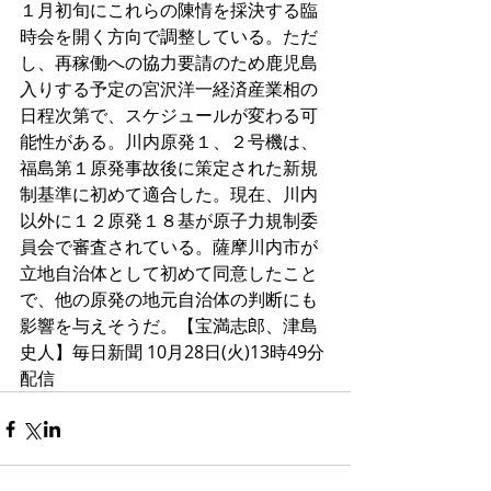
１月初旬にこれらの陳情を採決する臨
時会を開く方向で調整している。ただ
し、再稼働への協力要請のため鹿児島
入りする予定の宮沢洋一経済産業相の
日程次第で、スケジュールが変わる可
能性がある。川内原発１、２号機は、
福島第１原発事故後に策定された新規
制基準に初めて適合した。現在、川内
以外に１２原発１８基が原子力規制委
員会で審査されている。薩摩川内市が
立地自治体として初めて同意したこと
で、他の原発の地元自治体の判断にも
影響を与えそうだ。【宝満志郎、津島
史人】毎日新聞 10月28日(火)13時49分
配信