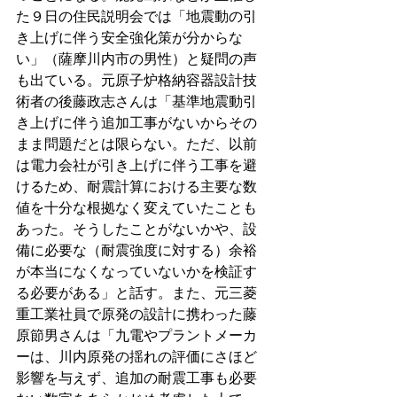
た９日の住民説明会では「地震動の引
き上げに伴う安全強化策が分からな
い」（薩摩川内市の男性）と疑問の声
も出ている。元原子炉格納容器設計技
術者の後藤政志さんは「基準地震動引
き上げに伴う追加工事がないからその
まま問題だとは限らない。ただ、以前
は電力会社が引き上げに伴う工事を避
けるため、耐震計算における主要な数
値を十分な根拠なく変えていたことも
あった。そうしたことがないかや、設
備に必要な（耐震強度に対する）余裕
が本当になくなっていないかを検証す
る必要がある」と話す。また、元三菱
重工業社員で原発の設計に携わった藤
原節男さんは「九電やプラントメーカ
ーは、川内原発の揺れの評価にさほど
影響を与えず、追加の耐震工事も必要