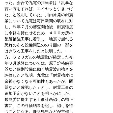
った。会合で九電の担当者は「乱暴な
言い方をすれば、エイヤッと引き上げ
た」と説明していた。川内原発の耐震
策について九電は毎日新聞の取材に対
し、昨年７月の審査開始後、耐震強度
に余裕を持たせるため、４００カ所の
配管補強工事に着手し、地震で崩れる
恐れのある設備周辺ののり面の一部を
はぎ取る工事をしたと説明した。一
方、６２０ガルの地震動が確定した今
年３月以降については、原子炉格納容
器など個別設備に働く地震波の強さを
評価したと説明。九電は「耐震強度に
余裕がなくなる可能性もあったが、問
題ないと確認した」とし、耐震工事の
追加予定がないことを明らかにした。
規制委に提出する工事計画認可の補正
書に、この評価結果を記し、認可を待
つことになる。鹿児島県などが主催し