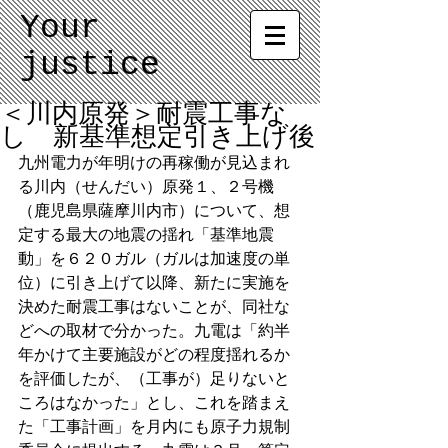
Your
justice
＜川内原発＞耐震工事な
し 新基準想定引き上げ後
九州電力が年明けの再稼働が見込まれ
る川内（せんだい）原発１、２号機
（鹿児島県薩摩川内市）について、想
定する最大の地震の揺れ「基準地震
動」を６２０ガル（ガルは加速度の単
位）に引き上げて以降、新たに実施を
決めた耐震工事はないことが、同社な
どへの取材で分かった。九電は「約半
年かけて主要施設がどの程度揺れるか
を評価したが、（工事が）足りないと
ころはなかった」とし、これを踏まえ
た「工事計画」を月内にも原子力規制