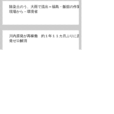
除染土のう、大雨で流出＝福島・飯舘の作業
現場から－環境省
川内原発が再稼働 約１年１１カ月ぶりに原
発ゼロ解消
「脱原発テント」内で暴行、男１５人を書類
送検
IS、昨年6月以降モスル周辺で2070人処刑 イ
ラク