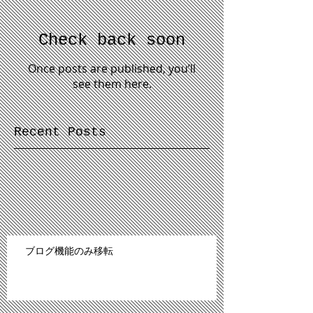
Check back soon
Once posts are published, you’ll
see them here.
Recent Posts
ブログ機能のみ移転