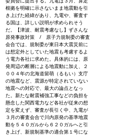
委員会に提出する。九電は３月、算定
根拠を明確に示さないまま地震動を引
き上げた経緯があり、九電や、審査す
る国は、詳しい説明が求められそう
だ。【津波、耐震考慮なし】ずさんな
原発事故対策　/　原子力規制委の審査
会合では、規制委が東日本大震災前に
は想定外としていた地震も考慮するよ
う電力各社に求めた。具体的には、原
発周辺の断層による地震動に加え、２
００４年の北海道留萌（るもい）支庁
の地震など、震源が特定されていない
地震への対応で、最大の論点となっ
た。新たな耐震補強工事などの負担を
懸念した関西電力など各社が従来の想
定を変えず、審査が長引く中、九電が
３月の審査会合で川内原発の基準地震
動を５４０ガルから６２０ガルへと引
き上げ、新規制基準の適合第１号にな