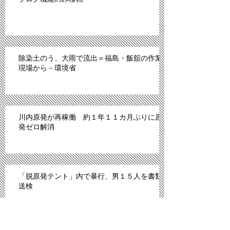
除染土のう、大雨で流出＝福島・飯舘の作業
現場から－環境省
川内原発が再稼働 約１年１１カ月ぶりに原
発ゼロ解消
「脱原発テント」内で暴行、男１５人を書類
送検