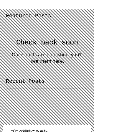
Featured Posts
Check back soon
Once posts are published, you’ll
see them here.
Recent Posts
ブログ機能のみ移転