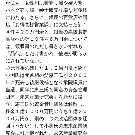
かにも、女性用肌着売り場や婦人靴・
バッグ売り場、紳士服売り場など多岐
にわたる。さらに、銀座の百貨店や同
店「お得意様営業課」に支払った計１
４件４２９万円余と、銀座の高級装飾
品店への計１０件４６万円余について
は、領収書のただし書きがいずれも
「品代」とだけ書かれ、使途が明らか
にされていない。 
◇元首相の残した１．２億円引き継ぐ 
小渕氏は元首相の父恵三氏が２０００
年に死去し後継候補となり衆院議員に
当選、同年に恵三氏と同名の資金管理
団体「未来産業研究会」を新たに設
立。恵三氏の資金管理団体は解散し、
残金１億６０００万円のうち１億２０
００万円が、別の二つの政治団体を迂
回（うかい）して小渕氏の未来産業研
究会に引き継がれた。未来産業研究会