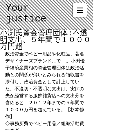
Your
justice
小渕氏資金管理団体:不透
明支出、５年間で１０００
万円超
政治資金でベビー用品や化粧品、著名
デザイナーズブランドまで−−。小渕優
子経済産業相の資金管理団体は政治活
動との関係が薄いとみられる領収書を
添付し、政治資金として計上してい
た。不適切・不透明な支出は、実姉の
夫が経営する服飾雑貨店への支出分を
含めると、２０１２年までの５年間で
１０００万円を超えている。【杉本修
作】 
◇事務所費でベビー用品／組織活動費