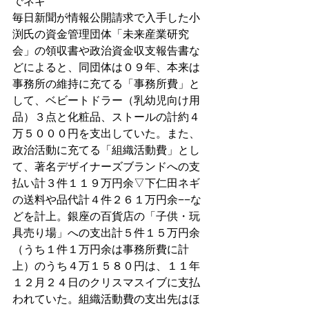
でネギ 
毎日新聞が情報公開請求で入手した小
渕氏の資金管理団体「未来産業研究
会」の領収書や政治資金収支報告書な
どによると、同団体は０９年、本来は
事務所の維持に充てる「事務所費」と
して、ベビートドラー（乳幼児向け用
品）３点と化粧品、ストールの計約４
万５０００円を支出していた。また、
政治活動に充てる「組織活動費」とし
て、著名デザイナーズブランドへの支
払い計３件１１９万円余▽下仁田ネギ
の送料や品代計４件２６１万円余−−な
どを計上。銀座の百貨店の「子供・玩
具売り場」への支出計５件１５万円余
（うち１件１万円余は事務所費に計
上）のうち４万１５８０円は、１１年
１２月２４日のクリスマスイブに支払
われていた。組織活動費の支出先はほ