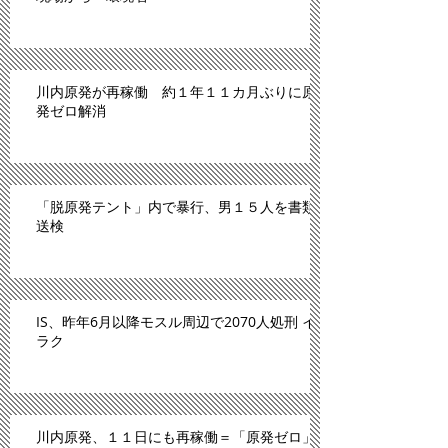
川内原発が再稼働 約１年１１カ月ぶりに原
発ゼロ解消
「脱原発テント」内で暴行、男１５人を書類
送検
IS、昨年6月以降モスル周辺で2070人処刑 イ
ラク
川内原発、１１日にも再稼働＝「原発ゼロ」