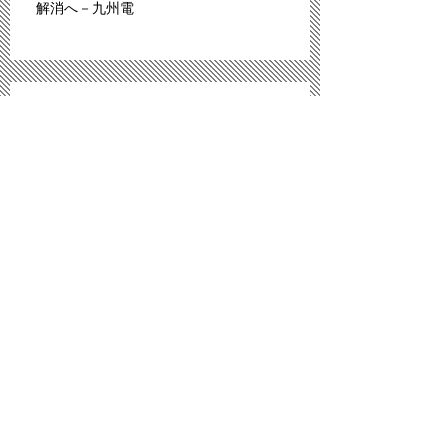
解消へ－九州電
「広島は原爆のモルモットにされた」。スペ
イン紙報じる
プロ野球広島、背番号８６ずらり 平和への思
い、後世へ
「議員辞職ものだ」 武藤氏発言問題、自民
内からも批判