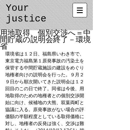
Your
justice
用地取得、個別交渉へ＝中
間貯蔵の説明会終了－環境
省
環境省は１２日、福島県いわき市で、
東京電力福島第１原発事故の汚染土を
保管する中間貯蔵施設の建設をめぐり
地権者向けの説明会を行った。９月２
９日から順次開いてきた説明会は１２
回目のこの日で終了。同省は今後、用
地取得のための地権者との個別交渉開
始に向け、候補地の大熊、双葉両町と
協議に入る。原発事故がない場合の評
価額の半額程度としている取得価格に
対し、地権者の反発は強く、交渉は難