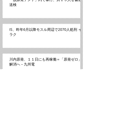
送検
IS、昨年6月以降モスル周辺で2070人処刑 イ
ラク
川内原発、１１日にも再稼働＝「原発ゼロ」
解消へ－九州電
「広島は原爆のモルモットにされた」。スペ
イン紙報じる