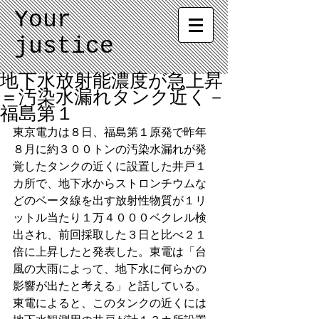
Your
justice
地下水放射能濃度が急上昇
＝汚染水漏れタンク近く－
福島第１
東京電力は８日、福島第１原発で昨年
８月に約３００トンの汚染水漏れが発
覚したタンクの近くに設置した井戸１
カ所で、地下水からストロンチウムな
どのベータ線を出す放射性物質が１リ
ットル当たり１万４０００ベクレル検
出され、前回採取した３日と比べ２１
倍に上昇したと発表した。東電は「台
風の大雨によって、地下水に何らかの
影響が出たと考える」と話している。
東電によると、このタンクの近くには