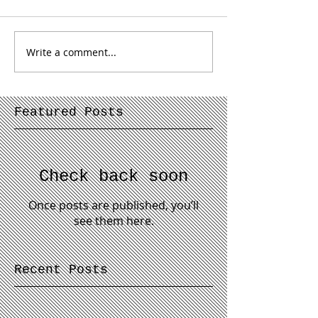
Write a comment...
Featured Posts
Check back soon
Once posts are published, you’ll
see them here.
Recent Posts