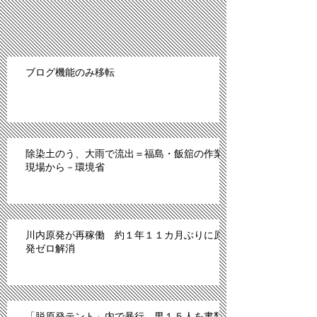
ブログ機能のみ移転
除染土のう、大雨で流出＝福島・飯舘の作業
現場から－環境省
川内原発が再稼働 約１年１１カ月ぶりに原
発ゼロ解消
「脱原発テント」内で暴行、男１５人を書類