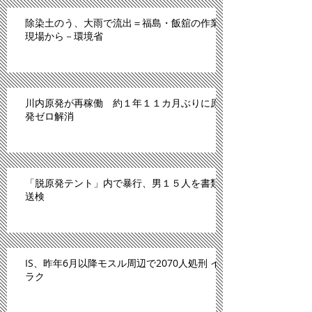
除染土のう、大雨で流出＝福島・飯舘の作業
現場から－環境省
川内原発が再稼働 約１年１１カ月ぶりに原
発ゼロ解消
「脱原発テント」内で暴行、男１５人を書類
送検
IS、昨年6月以降モスル周辺で2070人処刑 イ
ラク