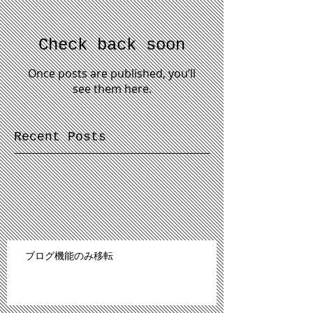
Check back soon
Once posts are published, you’ll
see them here.
Recent Posts
ブログ機能のみ移転