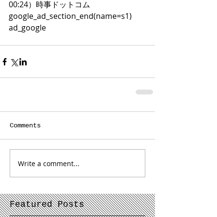
00:24）時事ドットコム 
google_ad_section_end(name=s1)  
ad_google  
Comments
Write a comment...
Featured Posts