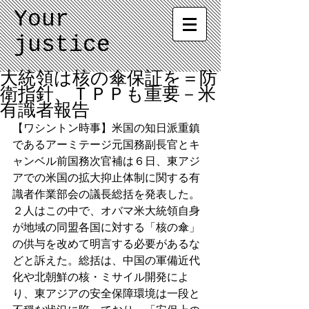
Your
justice
大統領は核の傘保証を＝防
衛指針、ＴＰＰも重要－米
有識者報告
【ワシントン時事】米国の知日派重鎮
であるアーミテージ元国務副長官とキ
ャンベル前国務次官補は６日、東アジ
アでの米国の拡大抑止体制に関する有
識者作業部会の議長総括を発表した。
２人はこの中で、オバマ米大統領自身
が地域の同盟各国に対する「核の傘」
の供与を改めて明言する必要があるな
どと訴えた。総括は、中国の軍備近代
化や北朝鮮の核・ミサイル開発によ
り、東アジアの安全保障環境は一段と