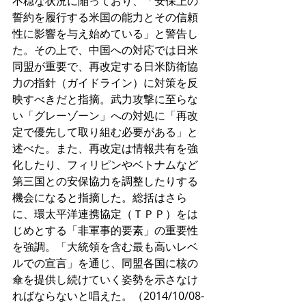
不穏な状況に陥っており、「安保上の
誓約を履行する米国の能力とその信頼
性に影響を与え始めている」と警告し
た。その上で、中国への対応では日米
同盟が重要で、再改定する日米防衛協
力の指針（ガイドライン）に対策を反
映すべきだと指摘。武力攻撃に至らな
い「グレーゾーン」への対処に「再改
定で優先して取り組む必要がある」と
述べた。また、再改定は情報共有を強
化したり、フィリピンやベトナムなど
第三国との安保協力を調整したりする
機会になると指摘した。総括はさら
に、環太平洋連携協定（ＴＰＰ）をは
じめとする「非軍事的要素」の重要性
を強調。「大統領を含む最も高いレベ
ルでの宣言」を通じ、同盟各国に核の
傘を提供し続けていく姿勢を示さなけ
ればならないと唱えた。（2014/10/08-