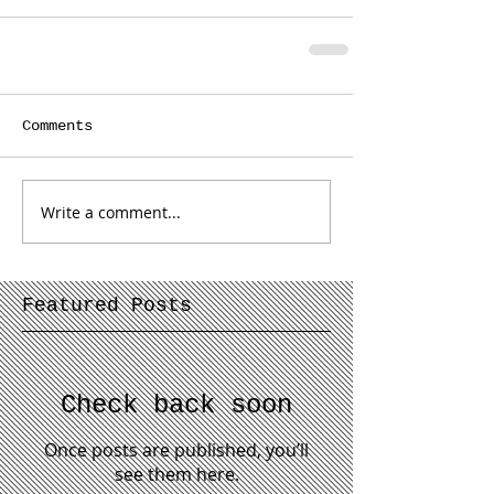
Comments
Write a comment...
Featured Posts
Check back soon
Once posts are published, you’ll
see them here.