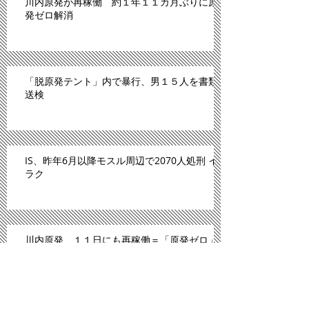
川内原発が再稼働 約１年１１カ月ぶりに原
発ゼロ解消
「脱原発テント」内で暴行、男１５人を書類
送検
IS、昨年6月以降モスル周辺で2070人処刑 イ
ラク
川内原発、１１日にも再稼働＝「原発ゼロ」
解消へ－九州電