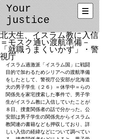
Your
justice
北大生、イスラム教に入信
＝モスク通い渡航準備－
「就職うまくいかず」・警
視庁
イスラム過激派「イスラム国」に戦闘
目的で加わるためシリアへの渡航準備
をしたとして、警視庁公安部が北海道
大の男子学生（２６）＝休学中＝らの
関係先を家宅捜索した事件で、男子学
生がイスラム教に入信していたことが
８日、捜査関係者の話で分かった。公
安部は男子学生の関係先からイスラム
教関連の書籍なども押収しており、詳
しい入信の経緯などについて調べてい