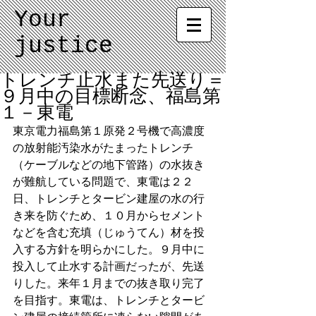
Your
justice
トレンチ止水また先送り＝
９月中の目標断念、福島第
１－東電
東京電力福島第１原発２号機で高濃度
の放射能汚染水がたまったトレンチ
（ケーブルなどの地下管路）の水抜き
が難航している問題で、東電は２２
日、トレンチとタービン建屋の水の行
き来を防ぐため、１０月からセメント
などを含む充填（じゅうてん）材を投
入する方針を明らかにした。９月中に
投入して止水する計画だったが、先送
りした。来年１月までの抜き取り完了
を目指す。東電は、トレンチとタービ