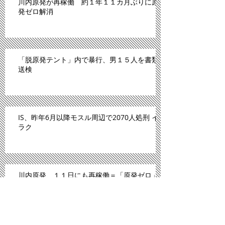
川内原発が再稼働 約１年１１カ月ぶりに原
発ゼロ解消
「脱原発テント」内で暴行、男１５人を書類
送検
IS、昨年6月以降モスル周辺で2070人処刑 イ
ラク
川内原発、１１日にも再稼働＝「原発ゼロ」
解消へ－九州電