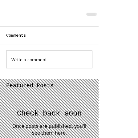
Comments
Write a comment...
Featured Posts
Check back soon
Once posts are published, you’ll
see them here.