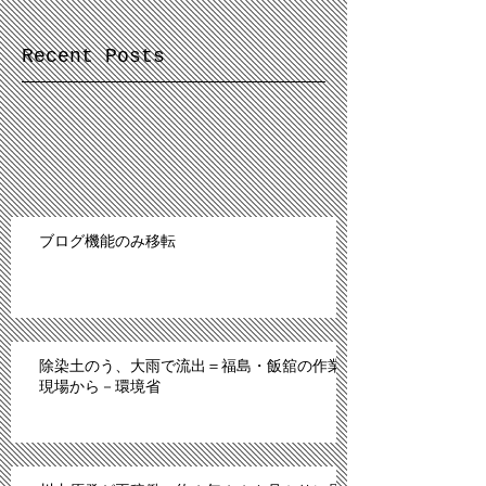
Recent Posts
ブログ機能のみ移転
除染土のう、大雨で流出＝福島・飯舘の作業
現場から－環境省