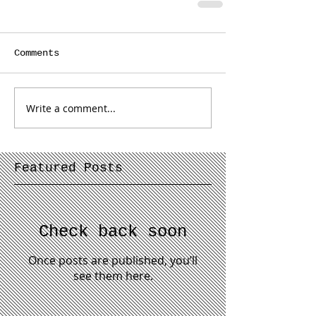
Comments
Write a comment...
Featured Posts
Check back soon
Once posts are published, you’ll
see them here.