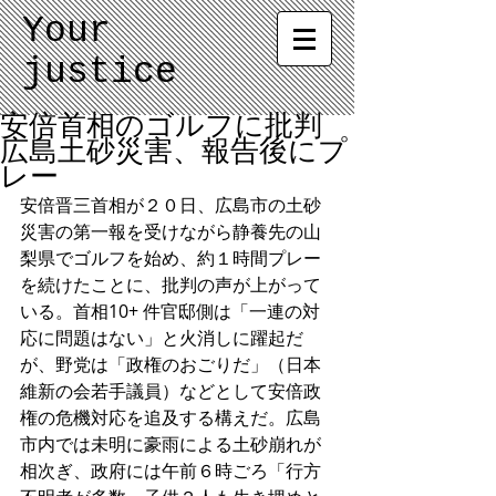
Your
justice
安倍首相のゴルフに批判
広島土砂災害、報告後にプ
レー
安倍晋三首相が２０日、広島市の土砂
災害の第一報を受けながら静養先の山
梨県でゴルフを始め、約１時間プレー
を続けたことに、批判の声が上がって
いる。首相10+ 件官邸側は「一連の対
応に問題はない」と火消しに躍起だ
が、野党は「政権のおごりだ」（日本
維新の会若手議員）などとして安倍政
権の危機対応を追及する構えだ。広島
市内では未明に豪雨による土砂崩れが
相次ぎ、政府には午前６時ごろ「行方