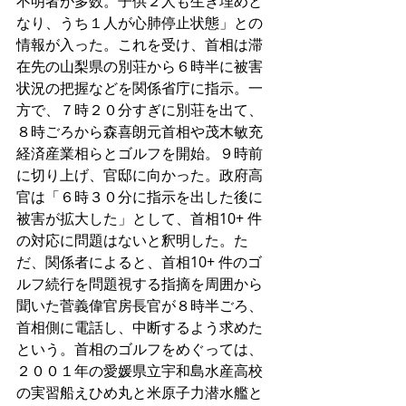
不明者が多数。子供２人も生き埋めと
なり、うち１人が心肺停止状態」との
情報が入った。これを受け、首相は滞
在先の山梨県の別荘から６時半に被害
状況の把握などを関係省庁に指示。一
方で、７時２０分すぎに別荘を出て、
８時ごろから森喜朗元首相や茂木敏充
経済産業相らとゴルフを開始。９時前
に切り上げ、官邸に向かった。政府高
官は「６時３０分に指示を出した後に
被害が拡大した」として、首相10+ 件
の対応に問題はないと釈明した。た
だ、関係者によると、首相10+ 件のゴ
ルフ続行を問題視する指摘を周囲から
聞いた菅義偉官房長官が８時半ごろ、
首相側に電話し、中断するよう求めた
という。首相のゴルフをめぐっては、
２００１年の愛媛県立宇和島水産高校
の実習船えひめ丸と米原子力潜水艦と