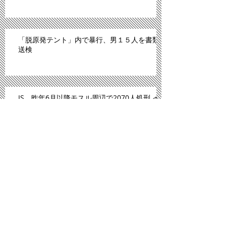
「脱原発テント」内で暴行、男１５人を書類
送検
IS、昨年6月以降モスル周辺で2070人処刑 イ
ラク
川内原発、１１日にも再稼働＝「原発ゼロ」
解消へ－九州電
「広島は原爆のモルモットにされた」。スペ
イン紙報じる