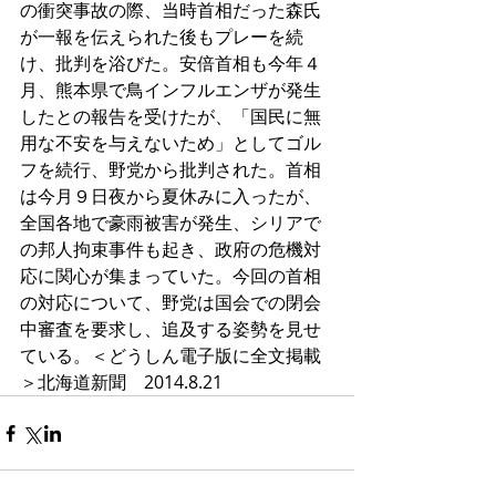
の衝突事故の際、当時首相だった森氏
が一報を伝えられた後もプレーを続
け、批判を浴びた。安倍首相も今年４
月、熊本県で鳥インフルエンザが発生
したとの報告を受けたが、「国民に無
用な不安を与えないため」としてゴル
フを続行、野党から批判された。首相
は今月９日夜から夏休みに入ったが、
全国各地で豪雨被害が発生、シリアで
の邦人拘束事件も起き、政府の危機対
応に関心が集まっていた。今回の首相
の対応について、野党は国会での閉会
中審査を要求し、追及する姿勢を見せ
ている。＜どうしん電子版に全文掲載
＞北海道新聞　2014.8.21