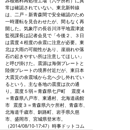
み核燃料再処理工場（六ケ所村）に異
常は確認されていない。東北新幹線
は、二戸－新青森間で安全確認のため
一時運転を見合わせたが、間もなく再
開した。気象庁の長谷川洋平地震津波
監視課長は記者会見で「今後２、３日
は震度４程度の余震に注意が必要。東
北は大雨の可能性があり、崖崩れや落
石の起きやすい所は注意してほしい」
と呼び掛けた。震源は海側プレートと
陸側プレートの境界付近だが、東日本
大震災の余震域から北へ少し外れてい
るという。主な各地の震度は次の通
り。震度５弱＝青森県七戸町 　震度４
＝青森県八戸市、東通村、北海道函館
市   震度３＝青森県六ケ所村、青森市、
北海道千歳市、釧路町、岩手県久慈
市、盛岡市、宮城県登米市。
（2014/08/10-17:47）時事ドットコム