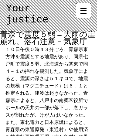
Your
justice
青森で震度５弱＝大雨の崖
崩れ、落石注意－気象庁
１０日午後０時４３分ごろ、青森県東
方沖を震源とする地震があり、同県七
戸町で震度５弱、北海道から関東で同
４～１の揺れを観測した。気象庁によ
ると、震源の深さは５１キロで、地震
の規模（マグニチュード）は６．１と
推定される。津波は起きなかった。青
森県によると、八戸市の南郷区役所で
ホールの天井の一部が落下し、窓ガラ
スが割れたが、けが人はいなかった。
また、東北電力と日本原燃によると、
青森県の東通原発（東通村）や使用済