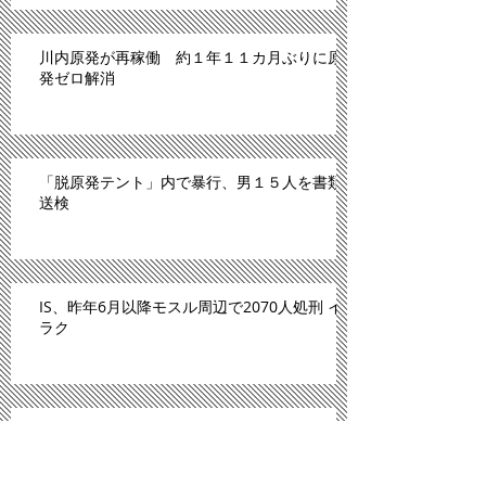
川内原発が再稼働 約１年１１カ月ぶりに原
発ゼロ解消
「脱原発テント」内で暴行、男１５人を書類
送検
IS、昨年6月以降モスル周辺で2070人処刑 イ
ラク
川内原発、１１日にも再稼働＝「原発ゼロ」
解消へ－九州電