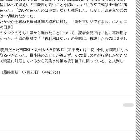
型に比べて漏えいの可能性が高いことを認めつつ「組み立て式は圧倒的に施
造った」「急いで造ったのは事実」などと強調した。しかし、組み立て式の
は一切触れなかった。 
たか否かを尋ねる毎日新聞の取材に対し、「随分古い話ですよね。にわかに
沢田勇】 
のタンクのうち１基から漏れたことについて、記者会見では「他に再利用は
かった。今回の取材で「『再利用はない』の意味は、移設したものは３基し
取るべきだった。最小限のことしか答えず、その場しのぎの行動しかできな
で問題に対応しているから汚染水対策も後手後手に回っている」と批判し
分（最終更新　07月23日　04時39分）