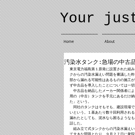
Your jus
Home
About
汚染水タンク:急場の中古
東京電力福島第１原発に設置された組み
クからの汚染水漏えい問題を審議した昨
部から漏れる可能性はあるものの施工が
ず中古品を導入したことについては一切
　中古品を納品したメーカー関係者によ
用の（中古）タンクを手元にあるだけ納
た」という。 
　同社のタンクはそもそも、建設現場で
いという。１基あたり数十回利用される
漏れたとしても、泥水なら困るようなも
話した。 
　組み立て式タンクからの汚染水漏えい
て大きな問題となり、９月２７日に衆院