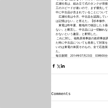
広瀬社長は、組み立て式のタンクが溶接
工のスピードが速いので、まず優先して
中に中古品が含まれていることについて
　広瀬社長は今月、中古品を認識してい
は記憶はない」と答えた。【杉本修作、
　東電は昨年夏、敷地内で移設した３基
ない」と断言し、中古品には一切触れな
かないという趣旨」と釈明した。 
 これに対し、福島原発事故の政府事故調委員だった吉岡斉・九州大大学院教授（科学史）は「使い回しが問題になっ
た時に中古品についても発表して対策を
いのは東電の体質そのもの。全て応急策
た。 
毎日新聞　2014年07月23日　03時00
Comments