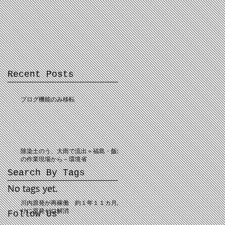
Recent Posts
ブログ機能のみ移転
除染土のう、大雨で流出＝福島・飯舘
の作業現場から－環境省
Search By Tags
No tags yet.
川内原発が再稼働 約１年１１カ月ぶ
りに原発ゼロ解消
Follow Us