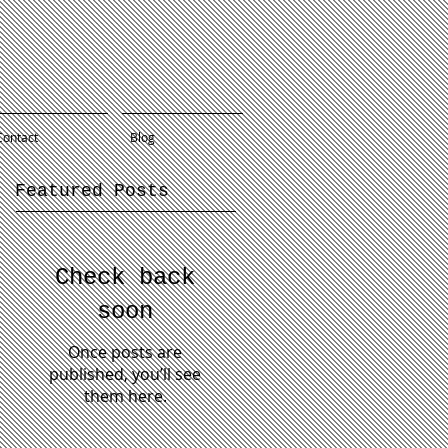
Contact
Blog
Featured Posts
Check back
soon
Once posts are
published, you’ll see
them here.