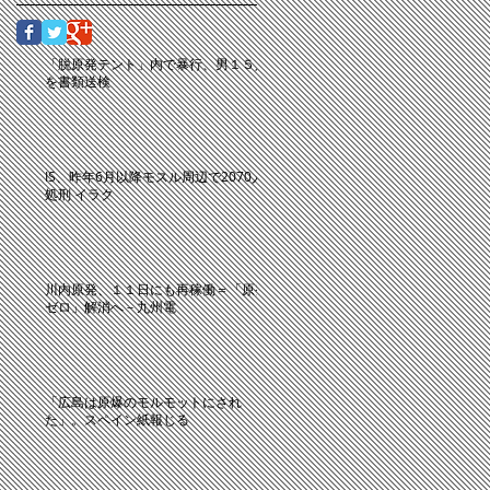
「脱原発テント」内で暴行、男１５人
を書類送検
IS、昨年6月以降モスル周辺で2070人
処刑 イラク
川内原発、１１日にも再稼働＝「原発
ゼロ」解消へ－九州電
「広島は原爆のモルモットにされ
た」。スペイン紙報じる