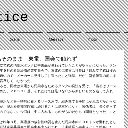
tice
Scene
Message
Photo
品そのまま 東電、国会で触れず
立て式の汚染水タンクに中古品が使われていたことが明らかになった。タン
年９月の衆院経済産業委員会で、東電の広瀬直己社長は「組み立て式は接合
速いので（メーカーに発注して）造った」と強調。だが、新規製造の前にま
言及していなかった。 
ると、同社は東電から汚染水をためるタンクの発注を受け、「当初はリース
めた。２０〜３０基。それだけでは足りないから新しいものを造って入れ
泥水などを一時的に蓄えるリース用で、組み立てる手間はそれほどかからな
が、泥水を長期間貯蔵し続けることは基本的になく、関係者は「長く使って
のではない。今回は（中に入れる）ものがものだから（問題となった）」と
は昨年８月、高濃度の放射性物質を含んだ汚染水約３００トンが漏れたとし
経済産業委員会で閉会中審査が行われ、広瀬社長が参考人として答弁した。