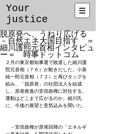
Your
justice
脱原発へ、うねり広げる
－自然エネ大国目指す ＝
細川護熙元首相インタビュ
ー＝ 時事ドットコム
２月の東京都知事選で敗退した細川護
熙元首相（７６）が動きだした。小泉
純一郎元首相（７２）と再びタッグを
組み、「脱原発」の社団法人を結成
し、原発推進の安倍政権に対抗する。
運動はどこまで広がるのか。細川氏
に、今後の展望と意気込みを聞いた。 
　－安倍政権が原発回帰の「エネルギ