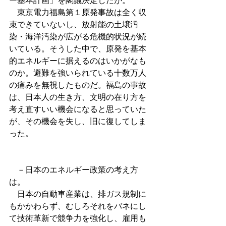
ー基本計画」を閣議決定したが。 
　東京電力福島第１原発事故は全く収
束できていないし、放射能の土壌汚
染・海洋汚染が広がる危機的状況が続
いている。そうした中で、原発を基本
的エネルギーに据えるのはいかがなも
のか。避難を強いられている十数万人
の痛みを無視したものだ。福島の事故
は、日本人の生き方、文明の在り方を
考え直すいい機会になると思っていた
が、その機会を失し、旧に復してしま
った。 
　－日本のエネルギー政策の考え方
は。 
　日本の自動車産業は、排ガス規制に
もかかわらず、むしろそれをバネにし
て技術革新で競争力を強化し、雇用も