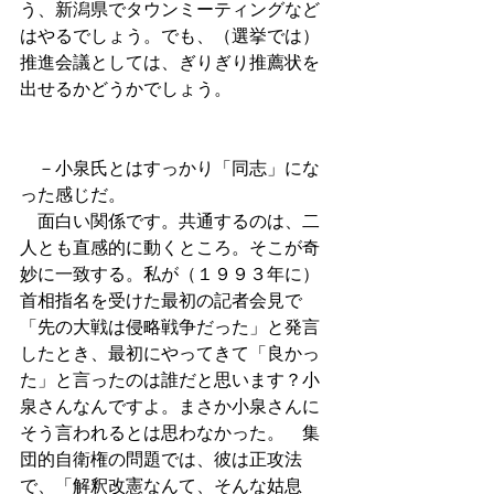
う、新潟県でタウンミーティングなど
はやるでしょう。でも、（選挙では）
推進会議としては、ぎりぎり推薦状を
出せるかどうかでしょう。 
　－小泉氏とはすっかり「同志」にな
った感じだ。 
　面白い関係です。共通するのは、二
人とも直感的に動くところ。そこが奇
妙に一致する。私が（１９９３年に）
首相指名を受けた最初の記者会見で
「先の大戦は侵略戦争だった」と発言
したとき、最初にやってきて「良かっ
た」と言ったのは誰だと思います？小
泉さんなんですよ。まさか小泉さんに
そう言われるとは思わなかった。　集
団的自衛権の問題では、彼は正攻法
で、「解釈改憲なんて、そんな姑息