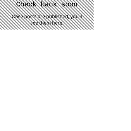
Check back soon
Once posts are published, you’ll
see them here.
Recent Posts
ブログ機能のみ移転
除染土のう、大雨で流出＝福島・飯舘の作業