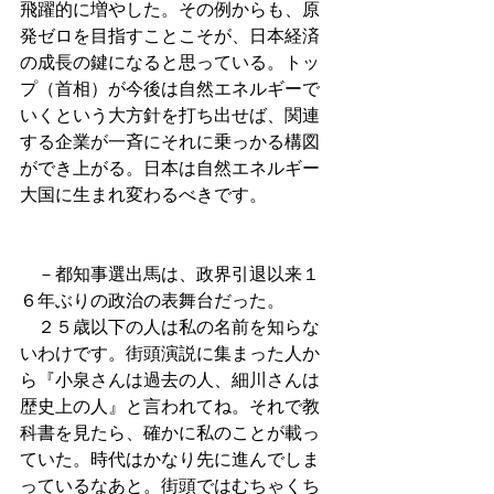
飛躍的に増やした。その例からも、原
発ゼロを目指すことこそが、日本経済
の成長の鍵になると思っている。トッ
プ（首相）が今後は自然エネルギーで
いくという大方針を打ち出せば、関連
する企業が一斉にそれに乗っかる構図
ができ上がる。日本は自然エネルギー
大国に生まれ変わるべきです。 
　－都知事選出馬は、政界引退以来１
６年ぶりの政治の表舞台だった。 
　２５歳以下の人は私の名前を知らな
いわけです。街頭演説に集まった人か
ら『小泉さんは過去の人、細川さんは
歴史上の人』と言われてね。それで教
科書を見たら、確かに私のことが載っ
ていた。時代はかなり先に進んでしま
っているなあと。街頭ではむちゃくち