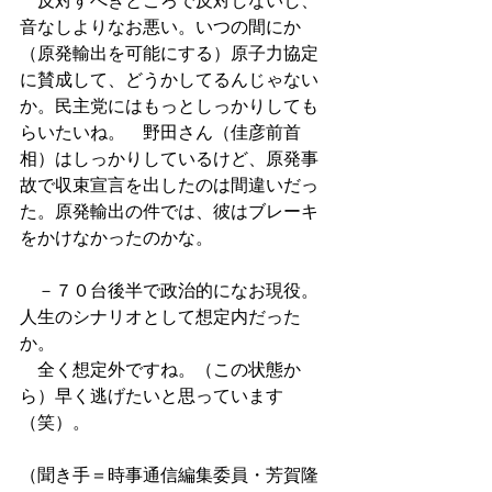
　反対すべきところで反対しないし、
音なしよりなお悪い。いつの間にか
（原発輸出を可能にする）原子力協定
に賛成して、どうかしてるんじゃない
か。民主党にはもっとしっかりしても
らいたいね。　野田さん（佳彦前首
相）はしっかりしているけど、原発事
故で収束宣言を出したのは間違いだっ
た。原発輸出の件では、彼はブレーキ
をかけなかったのかな。 
　－７０台後半で政治的になお現役。
人生のシナリオとして想定内だった
か。 
　全く想定外ですね。（この状態か
ら）早く逃げたいと思っています
（笑）。 
（聞き手＝時事通信編集委員・芳賀隆