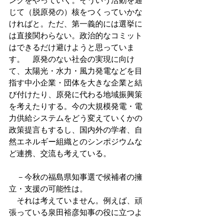
ングをやっていく。そういう活動を通
じて（脱原発の）核をつくっていかな
ければと。ただ、第一義的には選挙に
は直接関わらない。政治的なコミット
はできるだけ避けようと思っていま
す。　原発のない社会の実現に向け
て、太陽光・水力・風力発電などを目
指す中小企業・団体を大きな企業と結
び付けたり、原発に代わる地域振興策
を考えたりする。今の大規模発電・電
力供給システムをどう変えていくかの
政策提言もするし、国内外の学者、自
然エネルギー組織とのシンポジウムな
ど連携、交流も考えている。 
　－今秋の福島県知事選で候補者の擁
立・支援の可能性は。 
　それは考えていません。例えば、頑
張っている泉田裕彦知事の役に立つよ