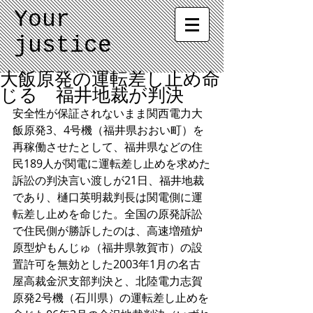
Your
justice
大飯原発の運転差し止め命
じる 福井地裁が判決
安全性が保証されないまま関西電力大
飯原発3、4号機（福井県おおい町）を
再稼働させたとして、福井県などの住
民189人が関電に運転差し止めを求めた
訴訟の判決言い渡しが21日、福井地裁
であり、樋口英明裁判長は関電側に運
転差し止めを命じた。全国の原発訴訟
で住民側が勝訴したのは、高速増殖炉
原型炉もんじゅ（福井県敦賀市）の設
置許可を無効とした2003年1月の名古
屋高裁金沢支部判決と、北陸電力志賀
原発2号機（石川県）の運転差し止めを