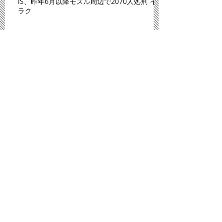
IS、昨年6月以降モスル周辺で2070人処刑 イ
ラク
川内原発、１１日にも再稼働＝「原発ゼロ」
解消へ－九州電
「広島は原爆のモルモットにされた」。スペ
イン紙報じる
プロ野球広島、背番号８６ずらり 平和への思
い、後世へ