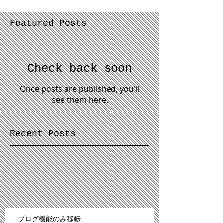
Featured Posts
Check back soon
Once posts are published, you’ll
see them here.
Recent Posts
ブログ機能のみ移転