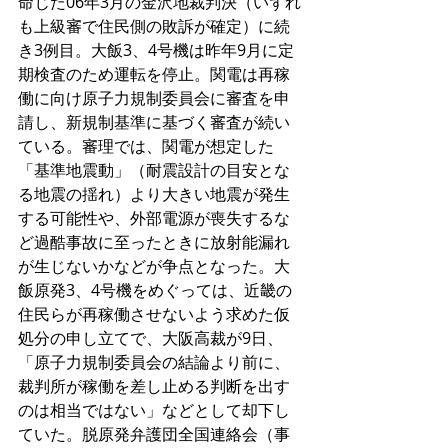
命じた06年3月の金沢地裁判決（いずれ
も上級審で住民側の敗訴が確定）に続
き3例目。大飯3、4号機は昨年9月に定
期検査のため運転を停止。関電は再稼
働に向け原子力規制委員会に審査を申
請し、新規制基準に基づく審査が続い
ている。審理では、関電が想定した
「基準地震動」（耐震設計の目安とな
る地震の揺れ）より大きい地震が発生
する可能性や、外部電源が喪失するな
ど過酷事故に至ったときに放射能漏れ
が生じないかなどが争点となった。大
飯原発3、4号機をめぐっては、近畿の
住民らが再稼働させないよう求めた仮
処分の申し立てで、大阪高裁が9日、
「原子力規制委員会の結論より前に、
裁判所が稼働を差し止める判断を出す
のは相当ではない」などとして却下し
ていた。脱原発弁護団全国連絡会（事