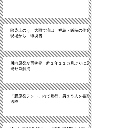
除染土のう、大雨で流出＝福島・飯舘の作業
現場から－環境省
川内原発が再稼働 約１年１１カ月ぶりに原
発ゼロ解消
「脱原発テント」内で暴行、男１５人を書類
送検